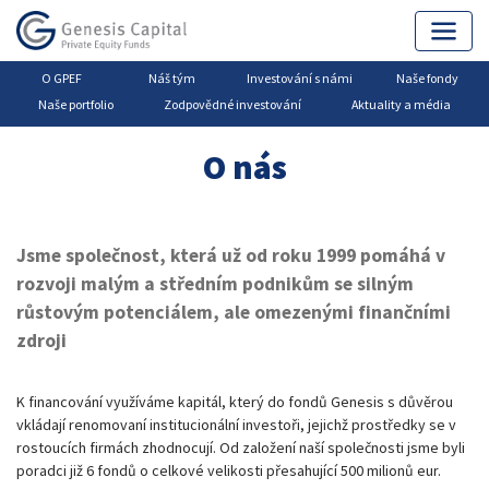
O GPEF
Náš tým
Investování s námi
Naše fondy
Genesis Capital
▶
Private Equity
▶
O GPEF
Naše portfolio
Zodpovědné investování
Aktuality a média
O nás
Jsme společnost, která už od roku 1999 pomáhá v
rozvoji malým a středním podnikům se silným
růstovým potenciálem, ale omezenými finančními
zdroji
K financování využíváme kapitál, který do fondů Genesis s důvěrou
vkládají renomovaní institucionální investoři, jejichž prostředky se v
rostoucích firmách zhodnocují. Od založení naší společnosti jsme byli
poradci již 6 fondů o celkové velikosti přesahující 500 milionů eur.