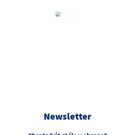
Martin Viliš
Partner
CELÝ TÝM
Newsletter