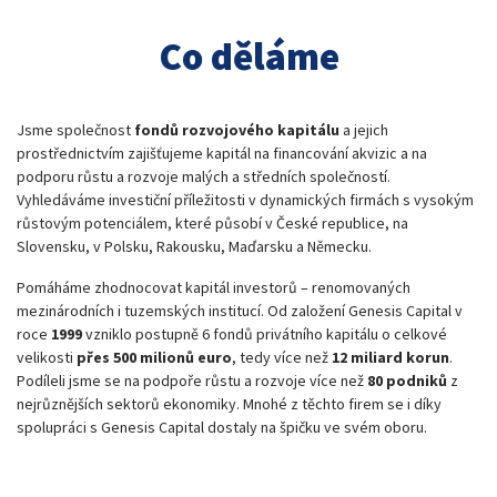
Co děláme
Jsme společnost
fondů rozvojového kapitálu
a jejich
prostřednictvím zajišťujeme kapitál na financování akvizic a na
podporu růstu a rozvoje malých a středních společností.
Vyhledáváme investiční příležitosti v dynamických firmách s vysokým
růstovým potenciálem, které působí v České republice, na
Slovensku, v Polsku, Rakousku, Maďarsku a Německu.
Pomáháme zhodnocovat kapitál investorů – renomovaných
mezinárodních i tuzemských institucí. Od založení Genesis Capital v
roce
1999
vzniklo postupně 6 fondů privátního kapitálu o celkové
velikosti
přes 500 milionů euro
, tedy více než
12 miliard korun
.
Podíleli jsme se na podpoře růstu a rozvoje více než
80 podniků
z
nejrůznějších sektorů ekonomiky. Mnohé z těchto firem se i díky
spolupráci s Genesis Capital dostaly na špičku ve svém oboru.