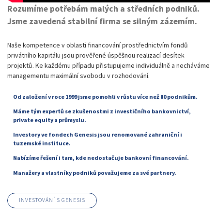
Rozumíme potřebám malých a středních podniků.
Jsme zavedená stabilní firma se silným zázemím.
Naše kompetence v oblasti financování prostřednictvím fondů
privátního kapitálu jsou prověřené úspěšnou realizací desítek
projektů. Ke každému případu přistupujeme individuálně a necháváme
managementu maximální svobodu v rozhodování.
Od založení v roce 1999 jsme pomohli v růstu více než 80 podnikům.
Máme tým expertů se zkušenostmi z investičního bankovnictví,
private equity a průmyslu.
Investory ve fondech Genesis jsou renomované zahraniční i
tuzemské instituce.
Nabízíme řešení i tam, kde nedostačuje bankovní financování.
Manažery a vlastníky podniků považujeme za své partnery.
INVESTOVÁNÍ S GENESIS