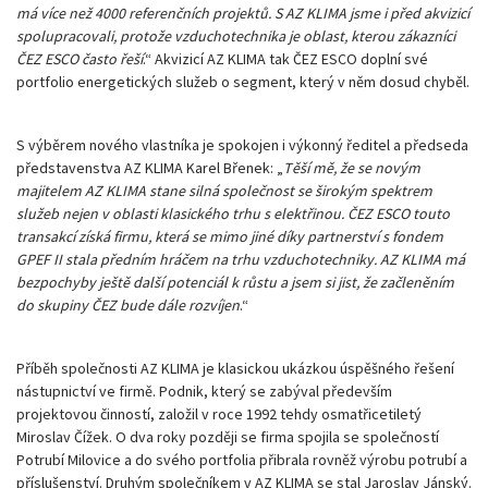
má více než 4000 referenčních projektů. S AZ KLIMA jsme i před akvizicí
spolupracovali, protože vzduchotechnika je oblast, kterou zákazníci
ČEZ ESCO často řeší
.“ Akvizicí AZ KLIMA tak ČEZ ESCO doplní své
portfolio energetických služeb o segment, který v něm dosud chyběl.
S výběrem nového vlastníka je spokojen i výkonný ředitel a předseda
představenstva AZ KLIMA Karel Břenek: „
Těší mě, že se novým
majitelem AZ KLIMA stane silná společnost se širokým spektrem
služeb nejen v oblasti klasického trhu s elektřinou. ČEZ ESCO touto
transakcí získá firmu, která se mimo jiné díky partnerství s fondem
GPEF II stala předním hráčem na trhu vzduchotechniky. AZ KLIMA má
bezpochyby ještě další potenciál k růstu a jsem si jist, že začleněním
do skupiny ČEZ bude dále rozvíjen
.“
Příběh společnosti AZ KLIMA je klasickou ukázkou úspěšného řešení
nástupnictví ve firmě. Podnik, který se zabýval především
projektovou činností, založil v roce 1992 tehdy osmatřicetiletý
Miroslav Čížek. O dva roky později se firma spojila se společností
Potrubí Milovice a do svého portfolia přibrala rovněž výrobu potrubí a
příslušenství. Druhým společníkem v AZ KLIMA se stal Jaroslav Jánský.