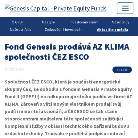
O GPEF
Náš tým
Investování s námi
Naše fondy
Genesis Capital
▶
Private Equity
▶
Aktuality a média
Naše portfolio
Zodpovědné investování
Aktuality a média
Fond Genesis prodává AZ KLIMA
společnosti ČEZ ESCO
07.09.2016
GPEF II
Společnost ČEZ ESCO, která je součástí energetické
skupiny ČEZ, se dohodla s fondem Genesis Private Equity
Fund II (GPEF II) na odkupu majoritního podílu ve firmě AZ
KLIMA. Zároveň s většinovým vlastníkem prodají svůj
podíl i minoritní akcionáři, a ČEZ ESCO se tak stane
stoprocentním majitelem této společnosti zajišťující
komplexní služby v oblasti technického zařízení budov a
vzduchotechniky. Transakce podléhá podpisu smluvní