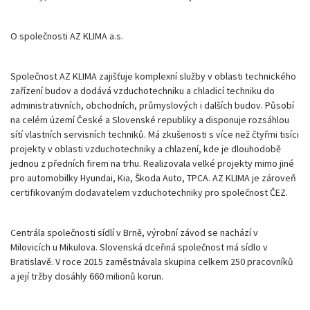
O společnosti AZ KLIMA a.s.
Společnost AZ KLIMA zajišťuje komplexní služby v oblasti technického
zařízení budov a dodává vzduchotechniku a chladicí techniku do
administrativních, obchodních, průmyslových i dalších budov. Působí
na celém území České a Slovenské republiky a disponuje rozsáhlou
sítí vlastních servisních techniků. Má zkušenosti s více než čtyřmi tisíci
projekty v oblasti vzduchotechniky a chlazení, kde je dlouhodobě
jednou z předních firem na trhu. Realizovala velké projekty mimo jiné
pro automobilky Hyundai, Kia, Škoda Auto, TPCA. AZ KLIMA je zároveň
certifikovaným dodavatelem vzduchotechniky pro společnost ČEZ.
Centrála společnosti sídlí v Brně, výrobní závod se nachází v
Milovicích u Mikulova. Slovenská dceřiná společnost má sídlo v
Bratislavě. V roce 2015 zaměstnávala skupina celkem 250 pracovníků
a její tržby dosáhly 660 milionů korun.