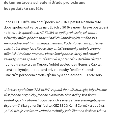
dokumentace a schválení Úřadu pro ochranu
hospodářské soutěže.
Fond GPEF II držel majoritní podíl v AZ KLIMA pět let a během této
doby společnost vyrostla na tržbách o 50 % a upevnila své postavení
na trhu. „
Ve společnosti AZ KLIMA se opět prokázalo, jak dobré
výsledky může přinést spojení našich kapitálových možností s
mimořádně kvalitním managementem. Podařilo se nám společně
zajistit růst firmy i za situace, kdy vnější podmínky nebyly zrovna
příznivé. Předáme novému vlastníkovi podnik, který má zdravé
základy, široké spektrum zákazníků a potenciál k dalšímu růstu
,“
hodnotí transakci Jan Tauber, ředitel společnosti Genesis Capital,
která poskytuje poradenství private equity fondům Genesis.
Finančním poradcem prodávajícího byla společnost BDO Advisory.
„
Akvizice společnosti AZ KLIMA zapadá do naší strategie, kdy chceme
růst jednak organicky, jednak akvizicemi těch nejlepších firem
podnikajících v oborech souvisejících s energetikou a energetickými
úsporami
,“ říká generální ředitel ČEZ ESCO Kamil Čermák a dodává:
„
AZ KLIMA je v sektoru vzduchotechniky jedničkou na českém trhu a