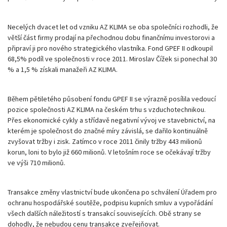
Necelých dvacet let od vzniku AZ KLIMA se oba společníci rozhodli, že
větší část firmy prodají na přechodnou dobu finančnímu investorovi a
připraví ji pro nového strategického vlastníka. Fond GPEF II odkoupil
68,5% podíl ve společnosti v roce 2011. Miroslav Čížek si ponechal 30
% a 1,5 % získali manažeři AZ KLIMA.
Během pětiletého působení fondu GPEF II se výrazně posílila vedoucí
pozice společnosti AZ KLIMA na českém trhu s vzduchotechnikou.
Přes ekonomické cykly a střídavě negativní vývoj ve stavebnictví, na
kterém je společnost do značné míry závislá, se dařilo kontinuálně
zvyšovat tržby i zisk. Zatímco v roce 2011 činily tržby 443 milionů
korun, loni to bylo již 660 milionů. V letošním roce se očekávají tržby
ve výši 710 milionů.
Transakce změny vlastnictví bude ukončena po schválení Úřadem pro
ochranu hospodářské soutěže, podpisu kupních smluv a vypořádání
všech dalších náležitostí s transakcí souvisejících. Obě strany se
dohodly, že nebudou cenu transakce zveřejňovat.