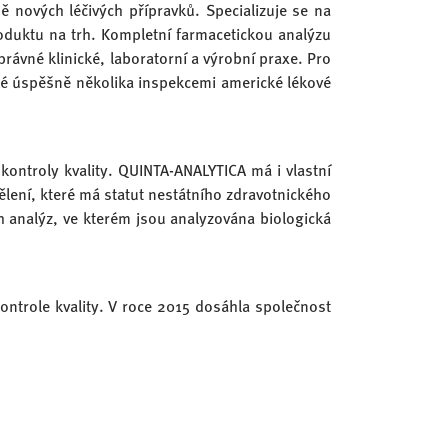
ě nových léčivých přípravků. Specializuje se na
oduktu na trh. Kompletní farmacetickou analýzu
právné klinické, laboratorní a výrobní praxe. Pro
aké úspěšně několika inspekcemi americké lékové
kontroly kvality. QUINTA-ANALYTICA má i vlastní
dělení, které má statut nestátního zdravotnického
ch analýz, ve kterém jsou analyzována biologická
ntrole kvality. V roce 2015 dosáhla společnost