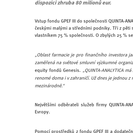
dispozici zhruba 80 milionů eur.
Vstup fondu GPEF III do společnosti QUINTA-ANA
českými malými a středními podniky. Tři z pěti s
vlastníkem 75 % společnosti. O zbylých 25 % se 
„Oblast farmacie je pro finančního investora jak
zaměřená na světové smluvní výzkumné organiz
„QUINTA-ANALYTICA má za
equity fondů Genesis.
renomé doma i v zahraničí. Už dnes je jednou z n
mezinárodně.“
Největšími odběrateli služeb firmy QUINTA-AN
Evropy.
Pomocí prostředků z fondu GPEF III a dodatečn