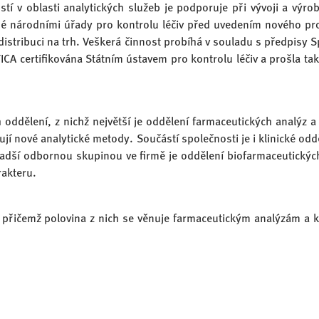
í v oblasti analytických služeb je podporuje při vývoji a výrob
ané národními úřady pro kontrolu léčiv před uvedením nového pr
 distribuci na trh. Veškerá činnost probíhá v souladu s předpisy S
TICA certifikována Státním ústavem pro kontrolu léčiv a prošla t
oddělení, z nichž největší je oddělení farmaceutických analýz a 
tují nové analytické metody. Součástí společnosti je i klinické od
jmladší odbornou skupinou ve firmě je oddělení biofarmaceutický
rakteru.
řičemž polovina z nich se věnuje farmaceutickým analýzám a ko