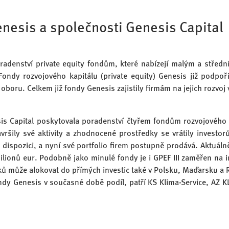
enesis a společnosti Genesis Capital
oradenství private equity fondům, které nabízejí malým a stře
 Fondy rozvojového kapitálu (private equity) Genesis již podpo
boru. Celkem již fondy Genesis zajistily firmám na jejich rozvoj 
is Capital poskytovala poradenství čtyřem fondům rozvojového
vršily své aktivity a zhodnocené prostředky se vrátily investor
dispozici, a nyní své portfolio firem postupně prodává. Aktuálně 
0 milionů eur. Podobně jako minulé fondy je i GPEF III zaměřen n
dků může alokovat do přímých investic také v Polsku, Maďarsku a
ondy Genesis v současné době podíl, patří KS Klima-Service, AZ 