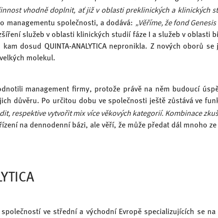
nnost vhodně doplnit, ať již v oblasti preklinických a klinických s
„Věříme, že fond Genesis 
ího managementu společnosti, a dodává:
ření služeb v oblasti klinických studií fáze I a služeb v oblasti b
h, kam dosud QUINTA-ANALYTICA nepronikla. Z nových oborů se jak
 velkých molekul.
hodnotili management firmy, protože právě na něm budoucí úsp
jich důvěru. Po určitou dobu ve společnosti ještě zůstává ve funk
dit, respektive vytvořit mix více věkových kategorií. Kombinace zkuš
řízení na dennodenní bázi, ale věří, že může předat dál mnoho z
LYTICA
 společností ve střední a východní Evropě specializujících se n