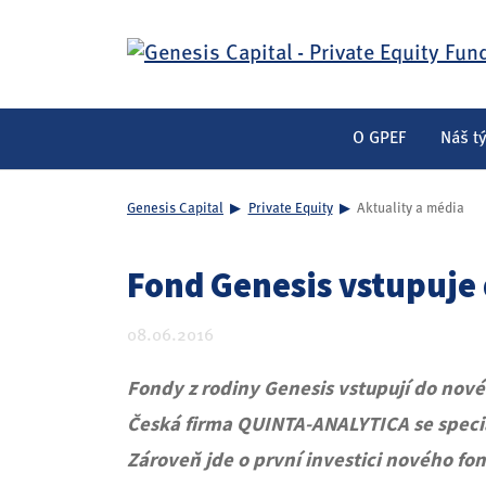
O GPEF
Náš t
Genesis Capital
▶
Private Equity
▶
Aktuality a média
Fond Genesis vstupuje
08.06.2016
Fondy z rodiny Genesis vstupují do nové
Česká firma QUINTA-ANALYTICA se speciali
Zároveň jde o první investici nového fo