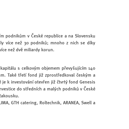
dním podnikům v České republice a na Slovensku
řily více než 30 podniků; mnoho z nich se díky
více než dvě miliardy korun.
 kapitálu s celkovým objemem převyšujícím 140
ům. Také třetí fond již zprostředkoval českým a
je k investování otevřen již čtvrtý fond Genesis
a investice do středních a malých podniků v České
 Rakousku.
KLIMA, GTH catering, Roltechnik, ARANEA, Swell a