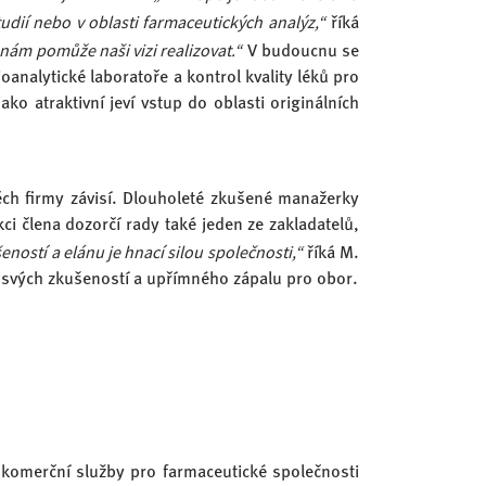
tudií nebo v oblasti farmaceutických analýz,“
říká
nám pomůže naši vizi realizovat.“
V budoucnu se
ioanalytické laboratoře a kontrol kvality léků pro
o atraktivní jeví vstup do oblasti originálních
ěch firmy závisí. Dlouholeté zkušené manažerky
ci člena dozorčí rady také jeden ze zakladatelů,
eností a elánu je hnací silou společnosti,“
říká M.
e svých zkušeností a upřímného zápalu pro obor.
a komerční služby pro farmaceutické společnosti