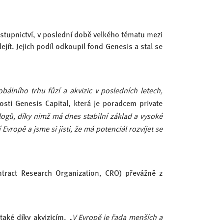
stupnictví, v poslední době velkého tématu mezi
jít. Jejich podíl odkoupil fond Genesis a stal se
obálního trhu fůzí a akvizic v posledních letech,
osti Genesis Capital, která je poradcem private
gů, díky nimž má dnes stabilní základ a vysoké
ropě a jsme si jisti, že má potenciál rozvíjet se
ntract Research Organization, CRO) převážně z
„V Evropě je řada menších a
také díky akvizicím.