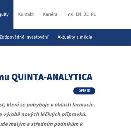
CS
quity
Kontakt
Kariéra
EN
DE
PL
Zodpovědné investování
Aktuality a média
irmu QUINTA-ANALYTICA
GPEF III
, která se pohybuje v oblasti farmacie.
 a výrobě nových léčivých přípravků.
ž bude malým a středním podnikům k