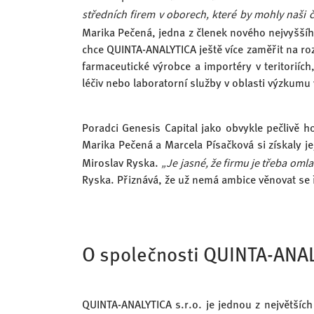
středních firem v oborech, které by mohly naši či
Marika Pečená, jedna z členek nového nejvyšš
chce QUINTA-ANALYTICA ještě více zaměřit na rozší
farmaceutické výrobce a importéry v teritoriíc
léčiv nebo laboratorní služby v oblasti výzkumu
Poradci Genesis Capital jako obvykle pečlivě 
Marika Pečená a Marcela Písačková si získaly je
„Je jasné, že firmu je třeba omla
Miroslav Ryska.
Ryska. Přiznává, že už nemá ambice věnovat se 
O společnosti QUINTA-ANA
QUINTA-ANALYTICA s.r.o. je jednou z největších