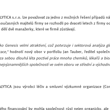
LYTICA s.r.o. lze považovat za jedno z možných řešení případů ná
oučasných majitelů firmy se rozhodli po dvaceti letech z firmy ode
dělí dvě manažerky, které ve firmě zůstávají.
o Genesis velmi atraktivní, což potvrzuje i sektorová analýza gl
ace,“
hodnotí nový obor v portfoliu Jan Tauber, ředitel společn
 sebou dlouhá léta poctivé práce mnoha chemiků, lékařů a biolo
ejvýznamnějších společností ve svém oboru ve střední a východní Ev
ALYTICA jsou výrobci léčiv a smluvní výzkumné organizace (Co
ého financování by mohla společnost růst nejen organicky, ale 