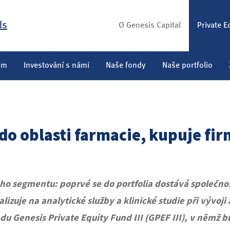
O Genesis Capital
Private E
ým
Investování s námi
Naše fondy
Naše portfolio
 do oblasti farmacie, kupuje f
ho segmentu: poprvé se do portfolia dostává společnost
zuje na analytické služby a klinické studie při vývoji
ndu Genesis Private Equity Fund III (GPEF III), v něm