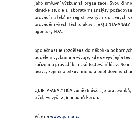
jako smluvní výzkumná organizace. Svou činnost
klinické studie a laboratorní analýzy požadov
provádí i u léků již registrovaných a určených k
provádění všech těchto aktivit je QUINTA-ANALY
agentury FDA.
Společnost je rozdělena do několika odborných 
oddělení výzkumu a vývoje, kde se vyvíjejí a tes
zařízení a provádí klinické testování léčiv. Ne
léčiva, zejména bílkovinného a peptidového cha
QUINTA-ANALYTICA zaměstnává 130 pracovníků, p
tržeb ve výši 256 milionů korun.
Více na
www.quinta.cz