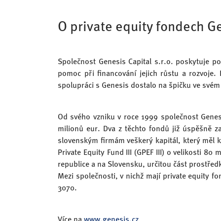
O private equity fondech G
Společnost Genesis Capital s.r.o. poskytuje p
pomoc při financování jejich růstu a rozvoje.
spolupráci s Genesis dostalo na špičku ve svém o
Od svého vzniku v roce 1999 společnost Genes
milionů eur. Dva z těchto fondů již úspěšně za
slovenským firmám veškerý kapitál, který měl k 
Private Equity Fund III (GPEF III) o velikosti 8
republice a na Slovensku, určitou část prostře
Mezi společnosti, v nichž mají private equity f
3070.
Více na
www.genesis.cz