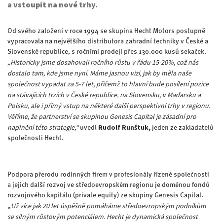
a vstoupit na nové trhy.
Od svého založení v roce 1994 se skupina Hecht Motors postupně
vypracovala na největšího distributora zahradní techniky v České a
Slovenské republice, s ročními prodeji přes 130.000 kusů sekaček.
„Historicky jsme dosahovali ročního růstu v řádu 15-20%, což nás
dostalo tam, kde jsme nyní.
Máme jasnou vizi, jak by měla naše
společnost vypadat za 5-7 let, přičemž to hlavní
bude posílení pozice
na stávajících trzích v České republice, na Slovensku, v Maďarsku a
Polsku, ale i přímý vstup na některé další perspektivní trhy v regionu.
V
ěříme, že partnerství se skupinou Genesis Capital je zásadní pro
naplnění této strategie,“
Rudolf Runštuk,
uvedl
jeden ze zakladatelů
společnosti Hecht.
Podpora přerodu rodinných firem v profesionály řízené společnosti
a jejich další rozvoj ve středoevropském regionu je doménou fondů
rozvojového kapitálu (private equity) ze skupiny Genesis Capital.
Už více jak 20 let úspěšně pomáháme středoevropským podnikům
„
se silným růstovým potenciálem.
Hecht je dynamická společnost