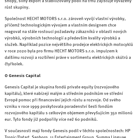
shopy, silný export a stabilizovaný podíl na trhu zajištuje vyvážený
růst skupiny.
Společnost HECHT MOTORS s.r.o. zároveň vyvíjí vlastní výrobky,
přičemž technologickým vývojem a vlastním designem chce
reagovat na stále rostoucí požadavky zákazníků v oblasti nových
výrobků, výrobních technologií a především kvality výrobků a
služeb. Například pozice největšího prodejce elektrických motocyklů
v roce 2020 byla pro firmu HECHT MOTORS s.r.o. impulzem k
dalšímu rozvoji a rozšíření práve v sortimentu elektrických skútrů a
čtyřkolek.
O Genesis Capital
Genesis Capital je skupina fondů private equity (rozvojového
kapitálu), které nabízejí malým a středním podnikům ve střední
Evropě pomoc při financování jejich růstu a rozvoje. Od svého
vzniku v roce 1999 poskytovala poradenství šesti fondům
rozvojového kapitálu s celkovým objemem převyšujícím 350 milionů
eur. Tyto fondy již podpořily více než 60 podniků.
V současnosti mají fondy Genesis podíl v těchto společnostech: HP
Tronic/Datart, Sanborn, 11 Entertainment Group, Summa Linguae