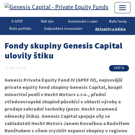
O GPEF
Náš tým
Investování s námi
Naše fondy
Genesis Capital
▶
Private Equity
▶
Aktuality a média
Aktuality a média
Naše portfolio
Zodpovědné investování
Fondy skupiny Genesis Capital
ulovily štiku
14.09.2022
GPEF IV
Genesis Private Equity Fund IV (GPEF IV), nejnovější
private equity fond skupiny Genesis Capital, koupil
minoritní podíl v Hecht Motors s.r.o., přední
středoevropské skupině působící v oblasti výroby a
prodeje zahradní techniky (pozn. Hecht znamená
německy štika). Genesis Capital spojuje síly se
zakladateli Hecht Motors Janem Kovačkou a Rudolfem
Runštukem s cílem zrychlit expanzi skupiny v regionu