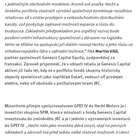
s jedinečným obchodním modelem. Kromě své značky Hecht a
širokého portfolia vlastních výrobků společnost kombinuje rozsáhlou
retailovou síť s online prodejem a velkoobchodními distribučními
kanály, což poskytuje zajímavé možnosti expanze a růstu do
budoucna. Základním předpokladem pro úspěšný rozvoj bude
posílení vnitřní infrastruktury společnosti s důrazem na logistiku.
Velmi se těšíme na spolupráci při dalším rozvoji Hechtu a jeho růstu ve
středoevropského lídra v zahradní technice,
Martin Viliš
“ říká
,
partner společnosti Genesis Capital Equity, zodpovědný za
transakci. Zároveň připomněl, že v oblasti retailu je Genesis Capital
aktivní již řadu let, kdy se v portfoliu fondů skupiny historicky
objevily společnosti jako například Datart, vedoucí síť prodejen
elektro, nebo síť obchodů s počítačovými hrami JRC.
Minoritním přímým spoluinvestorem GPEF IV do Hecht Motors je i
investiční skupina SPM, která v minulosti s fondy Genesis Capital
investovala do zmíněného JRC a je i jedním z významných investorů
„Hecht nám jako investice dává smysl, stojí na pevných
do GPEF IV.
základech a zároveň má před sebou velké růstové možnosti. V rámci