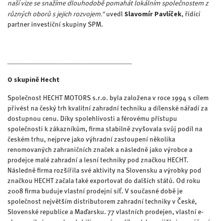
naší vize se snažíme dlouhodobě pomahát lokálním společnostem z
různých oborů s jejich rozvojem.“
Slavomír Pavlíček
uvedl
, řídící
partner investiční skupiny SPM.
____________________________________
O skupině Hecht
Společnost HECHT MOTORS s.r.o. byla založena v roce 1994 s cílem
přivést na český trh kvalitní zahradní techniku a dílenské nářadí za
dostupnou cenu. Díky spolehlivosti a férovému přístupu
společnosti k zákazníkům, firma stabilně zvyšovala svůj podíl na
českém trhu, nejprve jako výhradní zastoupení několika
renomovaných zahraničních značek a následně jako výrobce a
prodejce malé zahradní a lesní techniky pod značkou HECHT.
Následně firma rozšířila své aktivity na Slovensku a výrobky pod
značkou HECHT začala také exportovat do dalších států. Od roku
2008 firma buduje vlastní prodejní síť. V současné době je
společnost největším distributorem zahradní techniky v České,
Slovenské republice a Maďarsku. 77 vlastních prodejen, vlastní e-