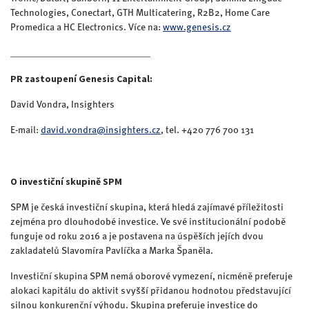
Technologies, Conectart, GTH Multicatering, R2B2, Home Care
Promedica a HC Electronics. Více na:
www.genesis.cz
_____________________________
PR zastoupení Genesis Capital:
David Vondra, Insighters
E-mail:
david.vondra@insighters.cz
, tel. +420 776 700 131
O investiční skupině SPM
SPM je česká investiční skupina, která hledá zajímavé příležitosti
zejména pro dlouhodobé investice. Ve své institucionální podobě
funguje od roku 2016 a je postavena na úspěších jejích dvou
zakladatelů Slavomíra Pavlíčka a Marka Španěla.
Investiční skupina SPM nemá oborové vymezení, nicméně preferuje
alokaci kapitálu do aktivit s vyšší přidanou hodnotou představující
silnou konkurenční výhodu. Skupina preferuje investice do