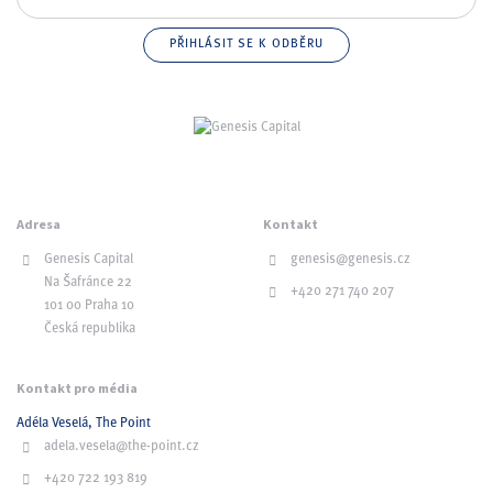
Adresa
Kontakt
Genesis Capital
genesis@genesis.cz
Na Šafránce 22
+420 271 740 207
101 00 Praha 10
Česká republika
Kontakt pro média
Adéla Veselá, The Point
adela.vesela@the-point.cz
+420 722 193 819