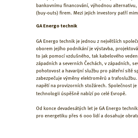
bankovnímu financování, výhodnou alternativu, j
(buy-outs) firem. Mezi jejich investory patří m
GA Energo technik
GA Energo technik je jednou z největších spole
oborem jejího podnikání je výstavba, projektování
to jak pomocí vzdušného, tak kabelového vedení.
západních a severních Čechách, v západních, sev
pohotovost a havarijní službu pro páteřní sítě s
zabezpečuje výměny elektroměrů a trafoslužbu. 
napětí na provizorních stožárech. Společnost je
technologii úspěšně nabízí po celé Evropě.
Od konce devadesátých let je GA Energo techni
pro energetiku přes 6 000 lidí a dosahuje obratu