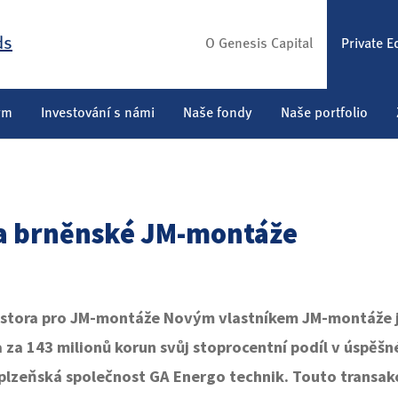
O Genesis Capital
Private E
ým
Investování s námi
Naše fondy
Naše portfolio
la brněnské JM-montáže
vestora pro JM-montáže Novým vlastníkem JM-montáže j
a za 143 milionů korun svůj stoprocentní podíl v úspě
a plzeňská společnost GA Energo technik. Touto transak