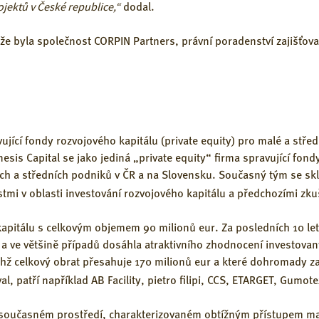
jektů v České republice,“
dodal.
e byla společnost CORPIN Partners, právní poradenství zajišťova
ící fondy rozvojového kapitálu (private equity) pro malé a středn
is Capital se jako jediná „private equity“ firma spravující fondy
ch a středních podniků v ČR a na Slovensku. Současný tým se skl
stmi v oblasti investování rozvojového kapitálu a předchozími z
kapitálu s celkovým objemem 90 milionů eur. Za posledních 10 let
la a ve většině případů dosáhla atraktivního zhodnocení investova
ichž celkový obrat přesahuje 170 milionů eur a které dohromady za
al, patří například AB Facility, pietro filipi, CCS, ETARGET, Gumot
 vsoučasném prostředí, charakterizovaném obtížným přístupem m