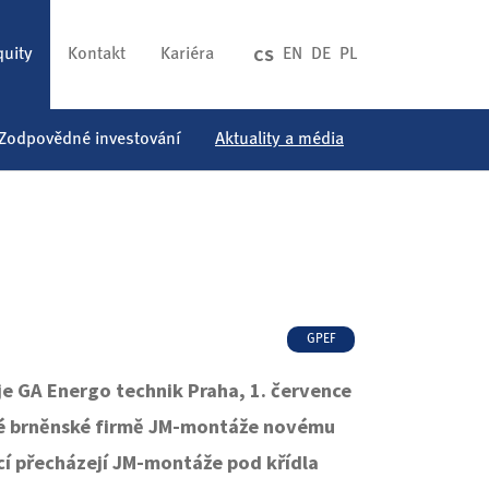
CS
quity
Kontakt
Kariéra
EN
DE
PL
Zodpovědné investování
Aktuality a média
GPEF
e GA Energo technik Praha, 1. července
šné brněnské firmě JM-montáže novému
cí přecházejí JM-montáže pod křídla