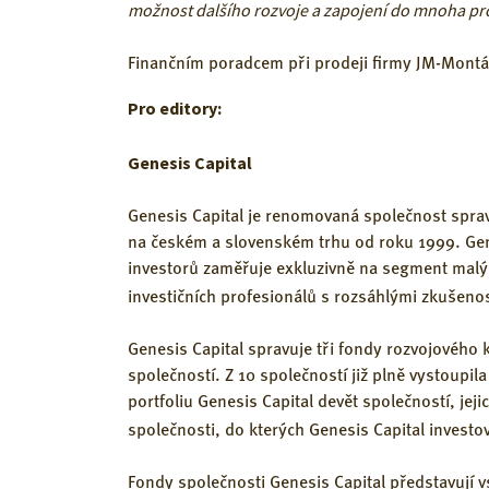
možnost dalšího rozvoje a zapojení do mnoha pro
Finančním poradcem při prodeji firmy JM-Montáž
Pro editory:
Genesis Capital
Genesis Capital je renomovaná společnost spravuj
na českém a slovenském trhu od roku 1999. Genes
investorů zaměřuje exkluzivně na segment malý
investičních profesionálů s rozsáhlými zkušeno
Genesis Capital spravuje tři fondy rozvojového 
společností. Z 10 společností již plně vystoupi
portfoliu Genesis Capital devět společností, jej
společnosti, do kterých Genesis Capital investov
Fondy společnosti Genesis Capital představují