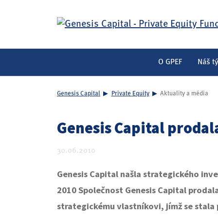
O GPEF
Náš t
Genesis Capital
▶
Private Equity
▶
Aktuality a média
Genesis Capital proda
30.06.2010
Genesis Capital našla strategického in
2010 Společnost Genesis Capital prodal
strategickému vlastníkovi, jímž se stal