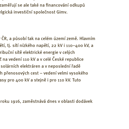
 zaměřují se ale také na financování odkupů
elgická investiční společnost Gimv.
v ČR, a působí tak na celém území země. Hlavním
í, tj. sítí nízkého napětí, 22 kV i 110–400 kV, a
buční sítě elektrické energie v celých
 na vedení 110 kV a v celé České republice
ě solárních elektráren a v neposlední řadě
ch přenosových cest – vedení velmi vysokého
sy pro 400 kV a stejně i pro 110 kV. Tuto
 roku 1916, zaměstnává dnes v oblasti dodávek