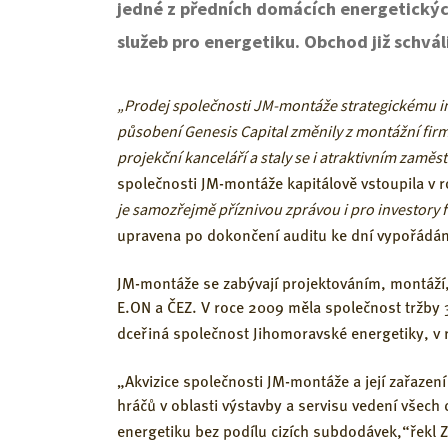
jedné z předních domácích energetickýc
služeb pro energetiku. Obchod již schvá
„Prodej společnosti JM-montáže strategickému i
působení Genesis Capital změnily z montážní firmy
projekční kanceláří a staly se i atraktivním zamě
společnosti JM-montáže kapitálově vstoupila v 
je samozřejmě příznivou zprávou i pro investory f
upravena po dokončení auditu ke dní vypořádán
JM-montáže se zabývají projektováním, montáží,
E.ON a ČEZ. V roce 2009 měla společnost tržby 
dceřiná společnost Jihomoravské energetiky, v r
„Akvizice společnosti JM-montáže a její zařazen
hráčů v oblasti výstavby a servisu vedení všech 
energetiku bez podílu cizích subdodávek,“řekl Z