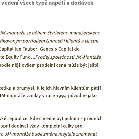
y vedení všech typů napětí a dodávek
u. JM-montáže se během čtyřletého manažerského
ikovaným portfoliem činností i klientů a vlastní
Capital Jan Tauber. Genesis Capital do
. „Prodej společnosti JM-Montáže
te Equity Fund
podle nějž ovšem prodejní cena může být ještě
iku a průmysl, k jejich hlavním klientům patří
 JM-montáže vznikly v roce 1994 původně jako
eské republice, kde chceme být jedním z předních
chopni dodávat vždy kompletní celky pro
ro JM-montáže bude změna majitele znamenat