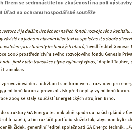
h firem se sedmnáctiletou zkušeností na poli výstavb
lil Úřad na ochranu hospodářské soutěže
nvestorovi je dalším úspěchem našich fondů rozvojového kapitál
 závislé na jednom hlavním klientovi ve společnost s dobře diverzif
stnavatelem pro studenty technických oborů,“
uvedl ředitel Genesis 
roce 2006 prostřednictvím svého rozvojového fondu Genesis Priva
ondu, jimž z této transakce plyne zajímavý výnos,“
doplnil Tauber, 
í transakce.
 zprovozňováním a údržbou transformoven a rozvoden pro energet
359 milionů korun a provozní zisk před odpisy 25 milionů korun.
oce 2004 se staly součástí Energetických strojíren Brno.
í do struktury GA Energo technik plně spadá do našich plánů v Č
druhů napětí, a tím rozšířit portfolio služeb tak, abychom byli s
„P
deněk Židek, generální ředitel společnosti GA Energo technik.