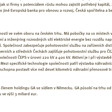
ak si firmy s potenciálem růstu mohou zajistit potřebný kapitál,
imo jiné Evropská banka pro obnovu a rozvoj, Česká spořitelna a b
čností ve svém oboru na českém trhu. Má pobočky na 10 místech 
 a inženýring rozvodných sítí elektrické energie bez rozdílu napět
 Společnost zabezpečuje pohotovostní službu na zařízeních distri
erních a středních Čechách zajišťuje pohotovostní službu pro ČEZ
polečnosti ČEPS v úrovni 220 kV a 400 kV. Aktivní je i při výstavb
Mezi specifické technologie společnosti patří výstavba náhradní
 schopna postavit více než deset kilometrů náhradní přenosové tra
k členem holdingu GA se sídlem v Německu. GA působí na trhu od
 ve výši 3 miliard eur.