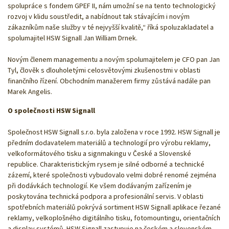
spolupráce s fondem GPEF II, nám umožní se na tento technologický
rozvoj v klidu soustředit, a nabídnout tak stávajícím i novým
zákazníkům naše služby v té nejvyšší kvalitě,“ říká spoluzakladatel a
spolumajitel HSW Signall Jan William Drnek.
Novým členem managementu a novým spolumajitelem je CFO pan Jan
Tyl, člověk s dlouholetými celosvětovými zkušenostmi v oblasti
finančního řízení. Obchodním manažerem firmy zůstává nadále pan
Marek Angelis.
O společnosti HSW Signall
Společnost HSW Signall s.r.o. byla založena v roce 1992. HSW Signall je
předním dodavatelem materiálů a technologií pro výrobu reklamy,
velkoformátového tisku a signmakingu v České a Slovenské
republice. Charakteristickým rysem je silné odborné a technické
zázemí, které společnosti vybudovalo velmi dobré renomé zejména
při dodávkách technologií. Ke všem dodávaným zařízením je
poskytována technická podpora a profesionální servis. V oblasti
spotřebních materiálů pokrývá sortiment HSW Signall aplikace řezané
reklamy, velkoplošného digitálního tisku, fotomountingu, orientačních
a display systémů. HSW Signall zastupuje na českém a slovenském