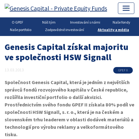
O GPEF
Náš tým
Investování s námi
Naše fondy
Genesis Capital
▶
Private Equity
▶
Aktuality a média
Naše portfolio
Zodpovědné investování
Aktuality a média
Genesis Capital získal majoritu
ve společnosti HSW Signall
13.03.2013
GPEF II
Společnost Genesis Capital, která je jedním z největších
správců fondů rozvojového kapitálu v České republice,
rozšířila investiční portfolio o další akvizici.
Prostřednictvím svého fondu GPEF II získala 80% podíl ve
společnosti HSW Signall, s. r. o., která je na českém a
slovenském trhu leaderem v oblasti dodávek materiálů a
technologií pro výrobu reklamy a velkoformátového
tisku.