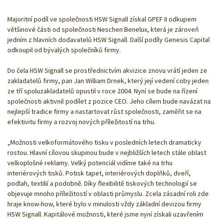
Majoritní podíl ve společnosti HSW Signall získal GPEF II odkupem
většinové části od společnosti Neschen Benelux, která je zároveň
jedním z hlavních dodavatelů HSW Signall. Další podíly Genesis Capital
odkoupil od bývalých společníků firmy.
Do čela HSW Signall se prostřednictvím akvizice znovu vrátí jeden ze
zakladatelů firmy, pan Jan William Drnek, který její vedení coby jeden
ze tří spoluzakladatelů opustil v roce 2004. Nyní se bude na řízení
společnosti aktivně podílet z pozice CEO. Jeho cílem bude navázat na
nejlepší tradice firmy a nastartovat růst společnosti, zaměřit se na
efektivitu firmy a rozvoj nových příležitostí na trhu.
„Možnosti velkoformátového tisku v posledních letech dramaticky
rostou. Hlavní cílovou skupinou bude v nejbližších letech stále oblast
velkoplošné reklamy. Velký potenciál vidíme také na trhu
interiérových tisků. Potisk tapet, interiérových doplňků, dveří,
podlah, textilií a podobně. Díky flexibilitě tiskových technologií se
objevuje mnoho příležitostí v oblasti průmyslu. Zcela zásadní roli zde
hraje know-how, které bylo v minulosti vždy základní devizou firmy
HSW Signall. Kapitálové možnosti, které jsme nyní získali uzavřením