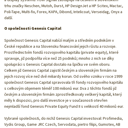
trhu značky Neschen, Mutoh, Durst, HP DesignJet a HP Scitex, Mactac,
Poli-Tape, Multi-fix, Forex, KAPA, Dibond, Intelicoat, Verseidag, Onyx a
další.
O společnosti Genesis Capital
Společnost Genesis Capital nabízí malým a středním podnikům v
České republice a na Slovensku financování jejich růstu a rozvoje.
Prostřednictvím fondů rozvojového kapitálu (private equity), které
spravuje, již podpořila více než 25 podniků; mnoho z nich se díky
spolupráci s Genesis Capital dostalo na špičku ve svém oboru.
Celkem již Genesis Capital zajistil českým a slovenským firmám na
jejich rozvoj více než dvě miliardy korun. Od svého vzniku v roce 1999
společnost Genesis Capital spravovala tři fondy rozvojového kapitálu
s celkovým objemem téměř 100 milionů eur. Dva z těchto fondů již
českým a slovenským firmám zprostředkovaly veškerý kapitál, který
měly k dispozici, pro další investice je v současnosti otevřen
nejmladší fond Genesis Private Equity Fund II s velikostí 40 milionů eur.
Vybrané společnosti, do nichž Genesis Capital investoval: Profimedia,
Vydis Group, Game JRC Czech, Servodata, pietro filipi, Gumotex, AB