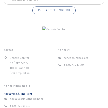
Adresa
Kontakt
Genesis Capital
genesis@genesis.cz
Na Šafránce 22
+420 271 740 207
101 00 Praha 10
Česká republika
Kontakt pro média
Adéla Veselá, The Point
adela.vesela@the-point.cz
+420 722 193 819