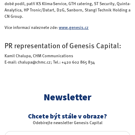
době podíl, patří KS Klima-Service, GTH catering, ST Security, Quinta-
Analytica, HP Tronic/Datart, D2G, Sanborn, Stangl Technik Holding a
CN Group.
Více informací naleznete zde:
www.genesis.cz
PR representation of Genesis Capital:
Kamil Chalupa, CHM Communications
E-mail: chalupa@chmc.cz; Tel.: +420 602 865 834
Newsletter
Chcete být stále v obraze?
Odebírejte newsletter Genesis Capital