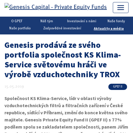
O GPEF
Náš tým
Investování s námi
Naše fondy
Genesis Capital
▶
Private Equity
▶
Aktuality a média
Aktuality a média
Naše portfolio
Zodpovědné investování
Genesis prodává ze svého
portfolia společnost KS Klima-
Service světovému hráči ve
výrobě vzduchotechniky TROX
15.05.2019
GPEF II
Společnost KS Klima-Service, lídr v oblasti výroby
vzduchotechnických filtrů a filtračních zařízení v České
republice, sídlící v Příbrami, změní do konce května svého
majitele. Genesis Private Equity Fund II (GPEF II) s 77%
podílem spolu se zakladatelem společnosti, panem Jiřím