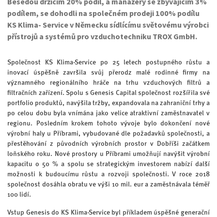
Besedou držícím 20% podíl, a manažery se zbývajícím 3%
podílem, se dohodli na společném prodeji 100% podílu
KS Klima- Service v Německu sídlícímu světovému výrobci
přístrojů a systémů pro vzduchotechniku TROX GmbH.
Společnost KS Klima-Service po 25 letech postupného růstu a
inovací úspěšně završila svůj přerodz malé rodinné firmy na
významného regionálního hráče na trhu vzduchových filtrů a
filtračních zařízení. Spolu s Genesis Capital společnost rozšířila své
portfolio produktů, navýšila tržby, expandovala na zahraniční trhy a
po celou dobu byla vnímána jako velice atraktivní zaměstnavatel v
regionu. Posledním krokem tohoto vývoje bylo dokončení nové
výrobní haly u Příbrami, vybudované dle požadavků společnosti, a
přestěhování z původních výrobních prostor v Dobříši začátkem
loňského roku. Nové prostory u Příbrami umožňují navýšit výrobní
kapacitu o 50 % a spolu se strategickým investorem nabízí další
možnosti k budoucímu růstu a rozvoji společnosti. V roce 2018
společnost dosáhla obratu ve výši 10 mil. eur a zaměstnávala téměř
100 lidí.
Vstup Genesis do KS Klima-Service byl příkladem úspěšné generační