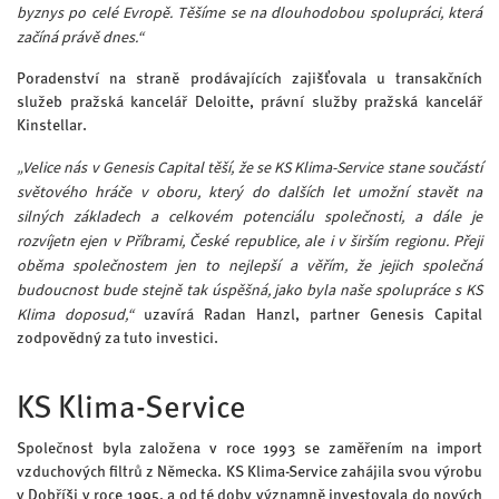
byznys po celé Evropě. Těšíme se na dlouhodobou spolupráci, která
začíná právě dnes.“
Poradenství na straně prodávajících zajišťovala u transakčních
služeb pražská kancelář Deloitte, právní služby pražská kancelář
Kinstellar.
„Velice nás v Genesis Capital těší, že se KS Klima-Service stane součástí
světového hráče v oboru, který do dalších let umožní stavět na
silných základech a celkovém potenciálu společnosti, a dále je
rozvíjetn ejen v Příbrami, České republice, ale i v širším regionu. Přeji
oběma společnostem jen to nejlepší a věřím, že jejich společná
budoucnost bude stejně tak úspěšná, jako byla naše spolupráce s KS
Klima doposud,“
uzavírá Radan Hanzl, partner Genesis Capital
zodpovědný za tuto investici.
KS Klima-Service
Společnost byla založena v roce 1993 se zaměřením na import
vzduchových filtrů z Německa. KS Klima-Service zahájila svou výrobu
v Dobříši v roce 1995, a od té doby významně investovala do nových