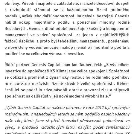
obměny. Původní majitelé a zakladatelé, manželé Besedovi, dospěli
k rozhodnutí stáhnout se z každodenního řízení rodinného
podniku, avšak jeho další budoucnost jim nebyla lhostejná. Genesis
nabídl odkup majoritního podílu a ponechání minority rodině
Besedových. Genesis dlouhodobě považuje zkušený a kompetentní
management ve vedení společnosti za jeden z nejdůležitějších
faktorů úspěchu, a proto byl tehdejšímu managementu, posílenému
o nové členy vedení, umožněn nákup menšího minoritního podílu a
podílení se na celkovém výnosu z investice.
Řídící partner Genesis Capital, pan Jan Tauber, řekl: „S výsledkem
investice do společnosti KS Klima jsme velice spokojeni. Společnost
se dokázala proměnit z dynamicky rostoucího rodinného podnikuv
roce 2012 do nezávisle řízené středně velké společnosti. Během
šesti let se podařilo zdvojnásobit obrat a provozní zisk a připravit
společnost na další růst v její nové moderní výrobní hale.“
„Výběr Genesis Capital za našeho partnera v roce 2012 byl správným
rozhodnutím. V následujících letech se nám podařilo naplnit všechny
naše cíle, které jsme si před transakcí předsevzali: pokračovat ve
vývoji a produkci vzduchových filtrů, navýšit počet zaměstnanců
společnosti a postavit nový, moderní výrobní závod. Akvizice KS