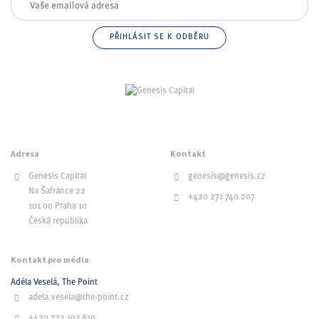
Adresa
Kontakt
Genesis Capital
genesis@genesis.cz
Na Šafránce 22
+420 271 740 207
101 00 Praha 10
Česká republika
Kontakt pro média
Adéla Veselá, The Point
adela.vesela@the-point.cz
+420 722 193 819