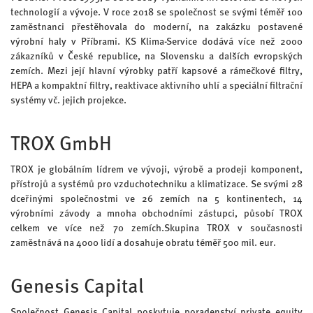
technologií a vývoje. V roce 2018 se společnost se svými téměř 100
zaměstnanci přestěhovala do moderní, na zakázku postavené
výrobní haly v Příbrami. KS Klima-Service dodává více než 2000
zákazníků v České republice, na Slovensku a dalších evropských
zemích. Mezi její hlavní výrobky patří kapsové a rámečkové filtry,
HEPA a kompaktní filtry, reaktivace aktivního uhlí a speciální filtrační
systémy vč. jejich projekce.
TROX GmbH
TROX je globálním lídrem ve vývoji, výrobě a prodeji komponent,
přístrojů a systémů pro vzduchotechniku a klimatizace. Se svými 28
dceřinými společnostmi ve 26 zemích na 5 kontinentech, 14
výrobními závody a mnoha obchodními zástupci, působí TROX
celkem ve více než 70 zemích.Skupina TROX v současnosti
zaměstnává na 4000 lidí a dosahuje obratu téměř 500 mil. eur.
Genesis Capital
Společnost Genesis Capital poskytuje poradenství private equity