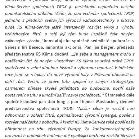
Klima-Service společností TROX je perfektním naplněním našeho
podnikatelského příběhu. Věřím, že pod vedením společnosti TROX,
jednoho z předních světových výrobců vzduchotechniky a filtrace,
bude KS Klima-Service ještě intenzivněji rozvíjet vývoj a výrobu
vzduchových filtrů a celý její tým bude úspěšně čelit novým,
zajímavým výzvám,“
konstatuje ke společné sedmileté spolupráci s
Genesis Jiří Beseda, minoritní akcionář. Pan Jan Berger, předseda
„Za sebe a management mohu s
představenstva KS Klima dodává:
potěšením říci, že novým vlastníkem KS Klima se stává právě TROX,
společnost s velmi dlouhou historií a výbornou reputací. V loňském
roce jsme se relokací do nové výrobní haly v Příbrami připravili na
další růst. Věřím, že právě toto spojení se silným strategickým
partnerem přinese skvělé příležitosti do budoucna, posílí naše
postavení na trhu a umožní další rozvoj společnosti. “
K transakci dále
společně dodává pan Udo Jung a pan Thomas Mosbacher, členové
“Naším cílem je rozšířit naši
představenstva společnosti TROX:
odbornost v oblasti filtrů, optimalizovat výrobní synergie, posílit a
rozvíjet naší českou pobočku. Akvizicí KS Klima-Service také posílí naše
přítomnost na trhu východní Evropy. Za konkurenceschopných
provozních podmínek budeme mít vynikající možnost rozšířit filtrační