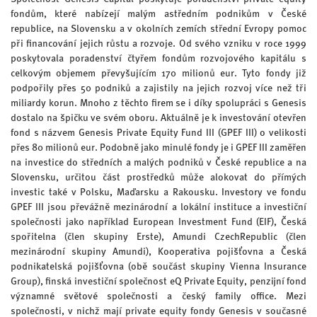
fondům, které nabízejí malým astředním podnikům v České
republice, na Slovensku a v okolních zemích střední Evropy pomoc
při financování jejich růstu a rozvoje. Od svého vzniku v roce 1999
poskytovala poradenství čtyřem fondům rozvojového kapitálu s
celkovým objemem převyšujícím 170 milionů eur. Tyto fondy již
podpořily přes 50 podniků a zajistily na jejich rozvoj více než tři
miliardy korun. Mnoho z těchto firem se i díky spolupráci s Genesis
dostalo na špičku ve svém oboru. Aktuálně je k investování otevřen
fond s názvem Genesis Private Equity Fund III (GPEF III) o velikosti
přes 80 milionů eur. Podobně jako minulé fondy je i GPEF III zaměřen
na investice do středních a malých podniků v České republice a na
Slovensku, určitou část prostředků může alokovat do přímých
investic také v Polsku, Maďarsku a Rakousku. Investory ve fondu
GPEF III jsou převážně mezinárodní a lokální instituce a investiční
společnosti jako například European Investment Fund (EIF), Česká
spořitelna (člen skupiny Erste), Amundi CzechRepublic (člen
mezinárodní skupiny Amundi), Kooperativa pojišťovna a Česká
podnikatelská pojišťovna (obě součást skupiny Vienna Insurance
Group), finská investiční společnost eQ Private Equity, penzijní fond
významné světové společnosti a český family office. Mezi
společnosti, v nichž mají private equity fondy Genesis v současné