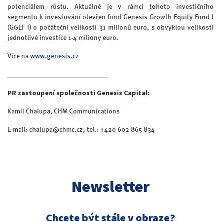
potenciálem růstu. Aktuálně je v rámci tohoto investičního
segmentu k investování otevřen fond Genesis Growth Equity Fund I
(GGEF I) o počáteční velikosti 31 milionů euro, s obvyklou velikostí
jednotlivé investice 1-4 miliony euro.
Více na
www.genesis.cz
_____________________________
PR zastoupení společnosti Genesis Capital:
Kamil Chalupa, CHM Communications
E-mail: chalupa@chmc.cz; tel.: +420 602 865 834
Newsletter
Chcete být stále v obraze?