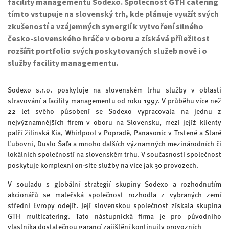
facility managementu Sodexo. Společnost GTH catering
tímto vstupuje na slovenský trh, kde plánuje využít svých
zkušeností a vzájemných synergií k vytvoření silného
česko-slovenského hráče v oboru a získává příležitost
rozšířit portfolio svých poskytovaných služeb nově i o
služby facility managementu.
Sodexo s.r.o. poskytuje na slovenském trhu služby v oblasti
stravování a facility managementu od roku 1997. V průběhu více než
22 let svého působení se Sodexo vypracovala na jednu z
nejvýznamnějších firem v oboru na Slovensku, mezi jejíž klienty
patří žilinská Kia, Whirlpool v Popradě, Panasonic v Trstené a Staré
Ľubovni, Duslo Šaľa a mnoho dalších významných mezinárodních či
lokálních společností na slovenském trhu. V současnosti společnost
poskytuje komplexní on-site služby na více jak 30 provozech.
V souladu s globální strategií skupiny Sodexo a rozhodnutím
akcionářů se mateřská společnost rozhodla z vybraných zemí
střední Evropy odejít. Její slovenskou společnost získala skupina
GTH multicatering. Tato nástupnická firma je pro původního
vlastníka dostatečnou garancí zajištění kontinuity provozních