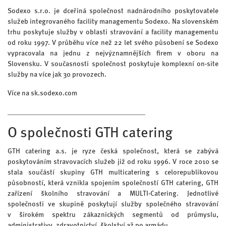
Sodexo s.r.o. je dceřiná společnost nadnárodního poskytovatele
služeb integrovaného facility managementu Sodexo. Na slovenském
trhu poskytuje služby v oblasti stravování a facility managementu
od roku 1997. V průběhu více než 22 let svého působení se Sodexo
vypracovala na jednu z nejvýznamnějších firem v oboru na
Slovensku. V současnosti společnost poskytuje komplexní on-site
služby na více jak 30 provozech.
Více na sk.sodexo.com
_______________________________________
O společnosti GTH catering
GTH catering a.s. je ryze česká společnost, která se zabývá
poskytováním stravovacích služeb již od roku 1996. V roce 2010 se
stala součástí skupiny GTH multicatering s celorepublikovou
působností, která vznikla spojením společností GTH catering, GTH
zařízení školního stravování a MULTI-Catering. Jednotlivé
společnosti ve skupině poskytují služby společného stravování
v širokém spektru zákaznických segmentů od průmyslu,
administrativy, zdravotnictví, školství až po armádu.