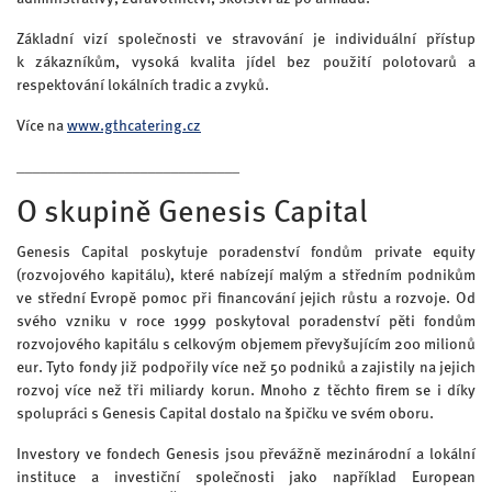
Základní vizí společnosti ve stravování je individuální přístup
k zákazníkům, vysoká kvalita jídel bez použití polotovarů a
respektování lokálních tradic a zvyků.
Více na
www.gthcatering.cz
_____________________________
O skupině Genesis Capital
Genesis Capital poskytuje poradenství fondům private equity
(rozvojového kapitálu), které nabízejí malým a středním podnikům
ve střední Evropě pomoc při financování jejich růstu a rozvoje. Od
svého vzniku v roce 1999 poskytoval poradenství pěti fondům
rozvojového kapitálu s celkovým objemem převyšujícím 200 milionů
eur. Tyto fondy již podpořily více než 50 podniků a zajistily na jejich
rozvoj více než tři miliardy korun. Mnoho z těchto firem se i díky
spolupráci s Genesis Capital dostalo na špičku ve svém oboru.
Investory ve fondech Genesis jsou převážně mezinárodní a lokální
instituce a investiční společnosti jako například European