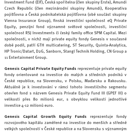
Investment Fund (EIF), Česká spořitelna (člen skupiny Erste), Amundi
Czech Republic (člen mezinárodní skupiny Amundi), Kooperativa
pojišťovna a Česká podnikatelská pojišťovna (obě součást skupiny
Vienna Insurance Group), finská investiční společnost eQ Private
Equity, penzijní fond významné světové společnosti, investiční
společnost RSJ Investments či český family office SPM Capital. Mezi
společnosti, v nichž mají private equity fondy Genesis v současné
době podíl, patří GTH multicatering, ST Security, Quinta-Analytica,
HP Tronic/Datart, D2G, Sanborn, Stangl Technik Holding, CN Group a
11 Entertainment Group.
Genesis Capital Private Equity Funds
reprezentuje private equity
fondy orientované na investice do malých a středních podniků v
České republice, na Slovensku, v Polsku, Maďarsku a Rakousku.
Aktuálně je k investování v rámci tohoto investičního segmentu
otevřen fond s názvem Genesis Private Equity Fund III (GPEF III) o
velikosti přes 80 milionů eur, s obvyklou velikostí jednotlivé
investice 4-12 milionů euro.
Genesis Capital Growth Equity Funds
reprezentuje fondy
rozvojového kapitálu zaměřené na investice do menších a středně
velkých společností v České republice a na Slovensku s významným