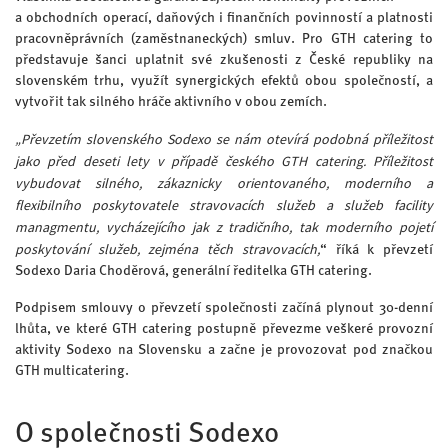
a obchodních operací, daňových i finančních povinností a platnosti
pracovněprávních (zaměstnaneckých) smluv. Pro GTH catering to
představuje šanci uplatnit své zkušenosti z České republiky na
slovenském trhu, využít synergických efektů obou společností, a
vytvořit tak silného hráče aktivního v obou zemích.
„Převzetím slovenského Sodexo se nám otevírá podobná příležitost
jako před deseti lety v případě českého GTH catering. Příležitost
vybudovat silného, zákaznicky orientovaného, moderního a
flexibilního poskytovatele stravovacích služeb a služeb facility
managmentu, vycházejícího jak z tradičního, tak moderního pojetí
poskytování služeb, zejména těch stravovacích,
“ říká k převzetí
Sodexo Daria Choděrová, generální ředitelka GTH catering.
Podpisem smlouvy o převzetí společnosti začíná plynout 30-denní
lhůta, ve které GTH catering postupně převezme veškeré provozní
aktivity Sodexo na Slovensku a začne je provozovat pod značkou
GTH multicatering.
O společnosti Sodexo