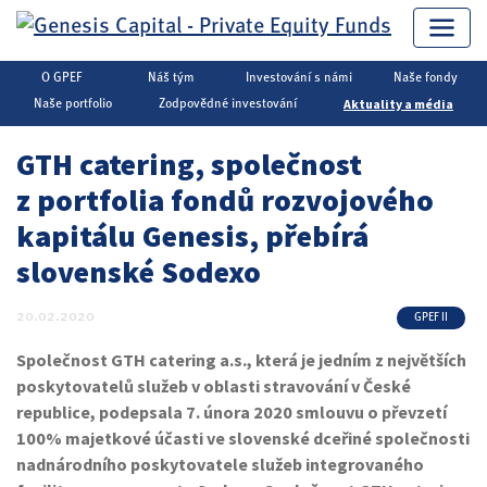
O GPEF
Náš tým
Investování s námi
Naše fondy
Genesis Capital
▶
Private Equity
▶
Aktuality a média
Aktuality a média
Naše portfolio
Zodpovědné investování
GTH catering, společnost
z portfolia fondů rozvojového
kapitálu Genesis, přebírá
slovenské Sodexo
20.02.2020
GPEF II
Společnost GTH catering a.s., která je jedním z největších
poskytovatelů služeb v oblasti stravování v České
republice, podepsala 7. února 2020 smlouvu o převzetí
100% majetkové účasti ve slovenské dceřiné společnosti
nadnárodního poskytovatele služeb integrovaného