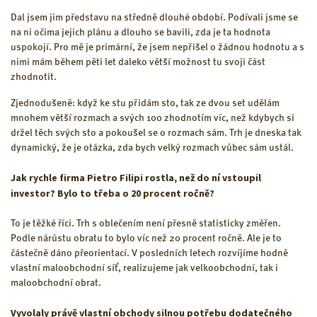
Dal jsem jim představu na středně dlouhé období. Podívali jsme se
na ni očima jejich plánu a dlouho se bavili, zda je ta hodnota
uspokojí. Pro mě je primární, že jsem nepřišel o žádnou hodnotu a s
nimi mám během pěti let daleko větší možnost tu svoji část
zhodnotit.
Zjednodušeně: když ke stu přidám sto, tak ze dvou set udělám
mnohem větší rozmach a svých 100 zhodnotím víc, než kdybych si
držel těch svých sto a pokoušel se o rozmach sám. Trh je dneska tak
dynamický, že je otázka, zda bych velký rozmach vůbec sám ustál.
Jak rychle firma Pietro Filipi rostla, než do ní vstoupil
investor? Bylo to třeba o 20 procent ročně?
To je těžké říci. Trh s oblečením není přesně statisticky změřen.
Podle nárůstu obratu to bylo víc než 20 procent ročně. Ale je to
částečně dáno přeorientací. V posledních letech rozvíjíme hodně
vlastní maloobchodní síť, realizujeme jak velkoobchodní, tak i
maloobchodní obrat.
Vyvolaly právě vlastní obchody silnou potřebu dodatečného