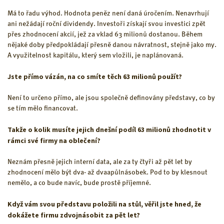
Má to řadu výhod. Hodnota peněz není daná úročením. Nenavrhují
ani nežádají roční dividendy. Investoři získají svou investici zpět
přes zhodnocení akcií, jež za vklad 63 milionů dostanou. Během
nějaké doby předpokládají přesně danou návratnost, stejně jako my.
A využitelnost kapitálu, který sem vložili, je naplánovaná.
Jste přímo vázán, na co smíte těch 63 milionů použít?
Není to určeno přímo, ale jsou společně definovány představy, co by
se tím mělo financovat.
Takže o kolik musíte jejich dnešní podíl 63 milionů zhodnotit v
rámci své firmy na oblečení?
Neznám přesně jejich interní data, ale za ty čtyři až pět let by
zhodnocení mělo být dva- až dvaapůlnásobek. Pod to by klesnout
nemělo, a co bude navíc, bude prostě příjemné.
Když vám svou představu položili na stůl, věřil jste hned, že
dokážete firmu zdvojnásobit za pět let?