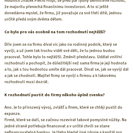
módních značek Pietro Filipi, se před pár týdny definitivně rozhodl,
že majoritu přenechá finančnímu investorovi. A to si ještě
donedávna myslel, že firmu, již považuje za své třetí dítě, jednou
určitě předá svým dvěma dětem.
Co bylo pro vás osobně na tom rozhodnutí nejtěžší?
Dřív jsem se na firmu díval víc jako na rodinný podnik, který se
vyvíjí, a už jsem tak trochu viděl své děti, že tu jednou budou
pracovat. Tohle bylo to nejtěžší. Změnit představu. Udělat vnitřní
rozhodnutí a pochopit, že důležitější než sama firma je její hodnota
a to, jak s tou hodnotou umíte dál pracovat. Dívat se, jak se vyvíjí dál
a jak se zhodnotí. Majitel firmy se vyvíjí s firmou a k takovému
rozhodnutí musí dozrát.
K rozhodnutí pustit do firmy někoho úplně zvenku?
Ano. Je to přirozený vývoj, zvlášť u firem, které se chtějí pustit do
expanze.
Firmě, které se daří, se začnou rozevírat takové pomyslné nůžky. Na
jedné straně potřebuje financovat a v určité chvíli se stane
nefinancovatelná bankou. Je třeba hledat jiné zdroje a kapitál pro