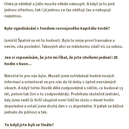
třeba je oblékat a jídlo musíte někde nakoupit. A když je to pod
jednou střechou, tak i já jednou za čas obětuji čas a nakupuji
najednou.
Bylo vyjednávání s fondem rozvojového kapitálu tvrdé?
(smích) Špatně se mi to hodnotí. Byla to moje první transakce a
nevím, zda poslední. Takových akcí se málokomu zdaří víc za sebou.
Jen si vzpomínám, že jste mi říkal, že jste chvílemi jednal i 25
hodin v kuse...
Náročné to pro nás bylo. Museli jsme vstřebávat hodně nových
informací a orientovat se pro nás do té doby v úplně neznámých
věcech. A když tohle člověk dělá zodpovědně s něčím, co budoval 13
let, potom tak činí o to zodpovědněji. Probíhala skutečně jednání,
kdy jsme sedli (v širší skupině osmi lidí) ke stolu v deset hodin
dopoledne a vstali jsme druhý den v 11 dopoledne. V pátek se běžně
jednalo do půlnoci a tak.
To když jste byli ve finále?