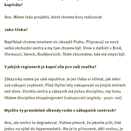
kapitálu?
Ano. Máme řadu projektů, které chceme brzy realizovat.
Jako třeba?
Například chceme mnohem víc obsadit Prahu. Připravují se nová
velká obchodní centra a my tam chceme být. Víme o dalších v Brně,
Olomouci, Varech, Budějovicích. Stále zkoumáme, kde má smysl být.
V jakých regionech je kupní síla pro vaši značku?
Zákazníky máme po celé republice. Je jen třeba si všímat, jak mění
své nákupní zvyklosti. Před čtyřmi lety nakupovali na jiných místech
než dnes. Vznikla centra a zákazník má jistou disciplínu, my tomu
nakupování anglicky - pozn. red).
říkáme disciplína shoppingování (
Myslíte ty pravidelné víkendy rodin v nákupních centrech?
Ano, ale nechci to degradovat. Vidíme přesně, že jakmile prší, lidé
jedou na výlet do hypermarketů. Ale je to přirozené, děti rostou, je