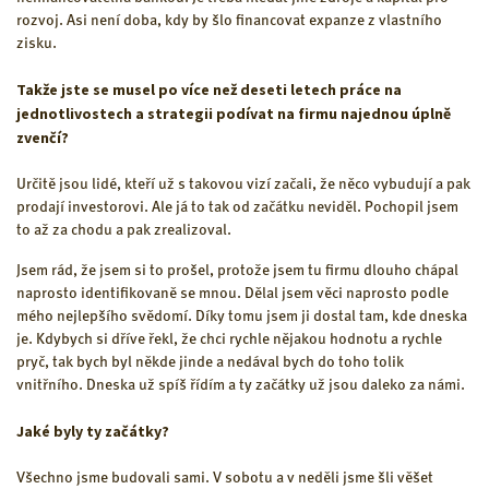
rozvoj. Asi není doba, kdy by šlo financovat expanze z vlastního
zisku.
Takže jste se musel po více než deseti letech práce na
jednotlivostech a strategii podívat na firmu najednou úplně
zvenčí?
Určitě jsou lidé, kteří už s takovou vizí začali, že něco vybudují a pak
prodají investorovi. Ale já to tak od začátku neviděl. Pochopil jsem
to až za chodu a pak zrealizoval.
Jsem rád, že jsem si to prošel, protože jsem tu firmu dlouho chápal
naprosto identifikovaně se mnou. Dělal jsem věci naprosto podle
mého nejlepšího svědomí. Díky tomu jsem ji dostal tam, kde dneska
je. Kdybych si dříve řekl, že chci rychle nějakou hodnotu a rychle
pryč, tak bych byl někde jinde a nedával bych do toho tolik
vnitřního. Dneska už spíš řídím a ty začátky už jsou daleko za námi.
Jaké byly ty začátky?
Všechno jsme budovali sami. V sobotu a v neděli jsme šli věšet