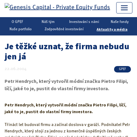
O GPEF
Náš tým
Investování s námi
Naše fondy
Genesis Capital
▶
Private Equity
▶
Aktuality a média
Aktuality a média
Naše portfolio
Zodpovědné investování
Je těžké uznat, že firma nebudu
jen já
22.06.2004
GPEF
Petr Hendrych, který vytvořil módní značku Pietro Filipi,
líčí, jaké to je, pustit do vlastní firmy investora.
Petr Hendrych, který vytvořil módní značku Pietro Filipi, líčí,
jaké to je, pustit do vlastní firmy investora.
Třináct let budoval firmu a začínal doslova v garáži. Podnikatel Petr
Hendrych, který stojí za jednou z komerčně úspěšných českých