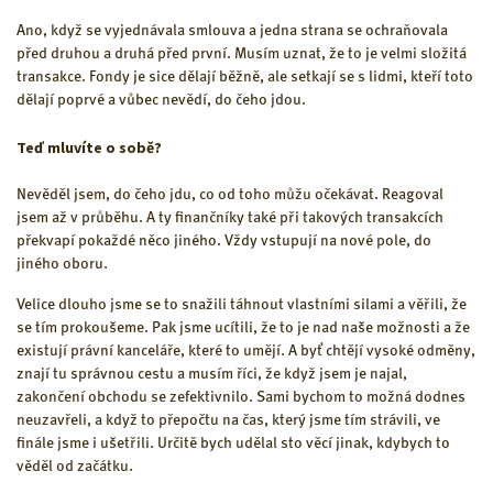
Ano, když se vyjednávala smlouva a jedna strana se ochraňovala
před druhou a druhá před první. Musím uznat, že to je velmi složitá
transakce. Fondy je sice dělají běžně, ale setkají se s lidmi, kteří toto
dělají poprvé a vůbec nevědí, do čeho jdou.
Teď mluvíte o sobě?
Nevěděl jsem, do čeho jdu, co od toho můžu očekávat. Reagoval
jsem až v průběhu. A ty finančníky také při takových transakcích
překvapí pokaždé něco jiného. Vždy vstupují na nové pole, do
jiného oboru.
Velice dlouho jsme se to snažili táhnout vlastními silami a věřili, že
se tím prokoušeme. Pak jsme ucítili, že to je nad naše možnosti a že
existují právní kanceláře, které to umějí. A byť chtějí vysoké odměny,
znají tu správnou cestu a musím říci, že když jsem je najal,
zakončení obchodu se zefektivnilo. Sami bychom to možná dodnes
neuzavřeli, a když to přepočtu na čas, který jsme tím strávili, ve
finále jsme i ušetřili. Určitě bych udělal sto věcí jinak, kdybych to
věděl od začátku.