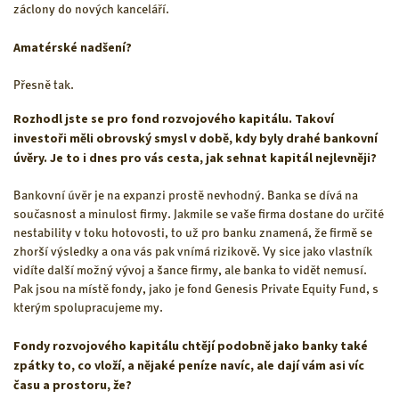
záclony do nových kanceláří.
Amatérské nadšení?
Přesně tak.
Rozhodl jste se pro fond rozvojového kapitálu. Takoví
investoři měli obrovský smysl v době, kdy byly drahé bankovní
úvěry. Je to i dnes pro vás cesta, jak sehnat kapitál nejlevněji?
Bankovní úvěr je na expanzi prostě nevhodný. Banka se dívá na
současnost a minulost firmy. Jakmile se vaše firma dostane do určité
nestability v toku hotovosti, to už pro banku znamená, že firmě se
zhorší výsledky a ona vás pak vnímá rizikově. Vy sice jako vlastník
vidíte další možný vývoj a šance firmy, ale banka to vidět nemusí.
Pak jsou na místě fondy, jako je fond Genesis Private Equity Fund, s
kterým spolupracujeme my.
Fondy rozvojového kapitálu chtějí podobně jako banky také
zpátky to, co vloží, a nějaké peníze navíc, ale dají vám asi víc
času a prostoru, že?