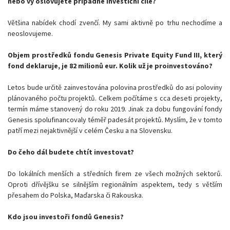
nebo vy oslovujete případné investiční cíle?
Většina nabídek chodí zvenčí. My sami aktivně po trhu nechodíme a
neoslovujeme.
Objem prostředků fondu Genesis Private Equity Fund III, který
fond deklaruje, je 82 milionů eur. Kolik už je proinvestováno?
Letos bude určitě zainvestována polovina prostředků do asi poloviny
plánovaného počtu projektů. Celkem počítáme s cca deseti projekty,
termín máme stanovený do roku 2019. Jinak za dobu fungování fondy
Genesis spolufinancovaly téměř padesát projektů. Myslím, že v tomto
patří mezi nejaktivnější v celém Česku a na Slovensku.
Do čeho dál budete chtít investovat?
Do lokálních menších a středních firem ze všech možných sektorů.
Oproti dřívějšku se silnějším regionálním aspektem, tedy s větším
přesahem do Polska, Maďarska či Rakouska.
Kdo jsou investoři fondů Genesis?