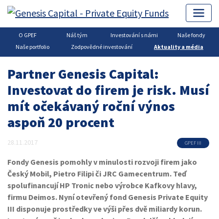
O GPEF
Náš tým
Investování s námi
Naše fondy
Genesis Capital
▶
Private Equity
▶
Aktuality a média
Naše portfolio
Zodpovědné investování
Aktuality a média
Partner Genesis Capital:
Investovat do firem je risk. Musí
mít očekávaný roční výnos
aspoň 20 procent
28.11.2017
GPEF III
Fondy Genesis pomohly v minulosti rozvoji firem jako
Český Mobil, Pietro Filipi či JRC Gamecentrum. Teď
spolufinancují HP Tronic nebo výrobce Kafkovy hlavy,
firmu Deimos. Nyní otevřený fond Genesis Private Equity
III disponuje prostředky ve výši přes dvě miliardy korun.