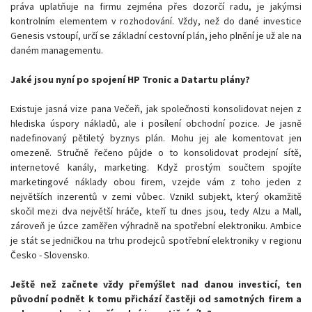
práva uplatňuje na firmu zejména přes dozorčí radu, je jakýmsi
kontrolním elementem v rozhodování. Vždy, než do dané investice
Genesis vstoupí, určí se základní cestovní plán, jeho plnění je už ale na
daném managementu.
Jaké jsou nyní po spojení HP Tronic a Datartu plány?
Existuje jasná vize pana Večeři, jak společnosti konsolidovat nejen z
hlediska úspory nákladů, ale i posílení obchodní pozice. Je jasně
nadefinovaný pětiletý byznys plán. Mohu jej ale komentovat jen
omezeně. Stručně řečeno půjde o to konsolidovat prodejní sítě,
internetové kanály, marketing. Když prostým součtem spojíte
marketingové náklady obou firem, vzejde vám z toho jeden z
největších inzerentů v zemi vůbec. Vznikl subjekt, který okamžitě
skočil mezi dva největší hráče, kteří tu dnes jsou, tedy Alzu a Mall,
zároveň je úzce zaměřen výhradně na spotřební elektroniku. Ambice
je stát se jedničkou na trhu prodejců spotřební elektroniky v regionu
Česko - Slovensko.
Ještě než začnete vždy přemýšlet nad danou investicí, ten
původní podnět k tomu přichází častěji od samotných firem a