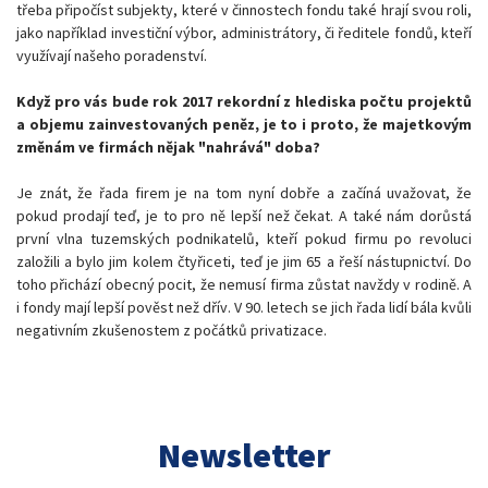
třeba připočíst subjekty, které v činnostech fondu také hrají svou roli,
jako například investiční výbor, administrátory, či ředitele fondů, kteří
využívají našeho poradenství.
Když pro vás bude rok 2017 rekordní z hlediska počtu projektů
a objemu zainvestovaných peněz, je to i proto, že majetkovým
změnám ve firmách nějak "nahrává" doba?
Je znát, že řada firem je na tom nyní dobře a začíná uvažovat, že
pokud prodají teď, je to pro ně lepší než čekat. A také nám dorůstá
první vlna tuzemských podnikatelů, kteří pokud firmu po revoluci
založili a bylo jim kolem čtyřiceti, teď je jim 65 a řeší nástupnictví. Do
toho přichází obecný pocit, že nemusí firma zůstat navždy v rodině. A
i fondy mají lepší pověst než dřív. V 90. letech se jich řada lidí bála kvůli
negativním zkušenostem z počátků privatizace.
Newsletter