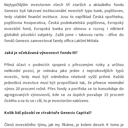
Nejtypičtějším investorem všech tří starších a aktuálního fondu
Genesis byli takzvaní institucionální investoři typu bank, pojišťoven,
tedy stabilní finanční instituce. Jsou to například Česká spořitelna,
pojišťovna Kooperativa, Česká podnikatelská pojišťovna, Evropský
investiční fond, Evropská banka pro obnovu a rozvoj. I některé
globálně působící subjekty. Zažili jsme i takovou raritu - dříve do
fondů Genesis zainvestoval family office Lakšmí Mittala.
Jaká je očekávaná výnosnost fondu III?
Přímá účast v podnicích spojená s přirozenými riziky a určitou
nelikvidní pozicí, je vnímána jako jeden z nejrizikovějších typů
investic, tedy musí být odměněna relativně vyšší prémií. Každá
jednotlivá investice musí být propočítaná tak, že přinese minimální
výnos 20 procent ročně. Přes fondy a portfolia se to konsoliduje do
agregovaných výnosností, kde se za úspěch považuje 15 procent
čistého a na to se i cílí, to je investorům nabízeno.
Kolik lidí působí ve struktuře Genesis Capital?
Členů investičního týmu, jak my říkáme, je kolem deseti. K tomu je