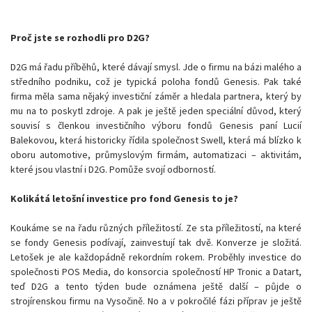
Proč jste se rozhodli pro D2G?
D2G má řadu příběhů, které dávají smysl. Jde o firmu na bázi malého a
středního podniku, což je typická poloha fondů Genesis. Pak také
firma měla sama nějaký investiční záměr a hledala partnera, který by
mu na to poskytl zdroje. A pak je ještě jeden speciální důvod, který
souvisí s členkou investičního výboru fondů Genesis paní Lucií
Balekovou, která historicky řídila společnost Swell, která má blízko k
oboru automotive, průmyslovým firmám, automatizaci – aktivitám,
které jsou vlastní i D2G. Pomůže svojí odborností.
Kolikátá letošní investice pro fond Genesis to je?
Koukáme se na řadu různých příležitostí. Ze sta příležitostí, na které
se fondy Genesis podívají, zainvestují tak dvě. Konverze je složitá.
Letošek je ale každopádně rekordním rokem. Proběhly investice do
společnosti POS Media, do konsorcia společností HP Tronic a Datart,
teď D2G a tento týden bude oznámena ještě další – půjde o
strojírenskou firmu na Vysočině. No a v pokročilé fázi příprav je ještě