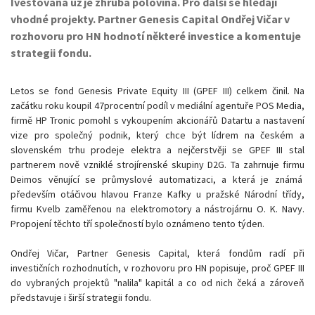
Ivestována už je zhruba polovina. Pro další se hledají
vhodné projekty. Partner Genesis Capital Ondřej Vičar v
rozhovoru pro HN hodnotí některé investice a komentuje
strategii fondu.
Letos se fond Genesis Private Equity III (GPEF III) celkem činil. Na
začátku roku koupil 47procentní podíl v mediální agentuře POS Media,
firmě HP Tronic pomohl s vykoupením akcionářů Datartu a nastavení
vize pro společný podnik, který chce být lídrem na českém a
slovenském trhu prodeje elektra a nejčerstvěji se GPEF III stal
partnerem nově vzniklé strojírenské skupiny D2G. Ta zahrnuje firmu
Deimos věnující se průmyslové automatizaci, a která je známá
především otáčivou hlavou Franze Kafky u pražské Národní třídy,
firmu Kvelb zaměřenou na elektromotory a nástrojárnu O. K. Navy.
Propojení těchto tří společností bylo oznámeno tento týden.
Ondřej Vičar, Partner Genesis Capital, která fondům radí při
investičních rozhodnutích, v rozhovoru pro HN popisuje, proč GPEF III
do vybraných projektů "nalila" kapitál a co od nich čeká a zároveň
představuje i širší strategii fondu.