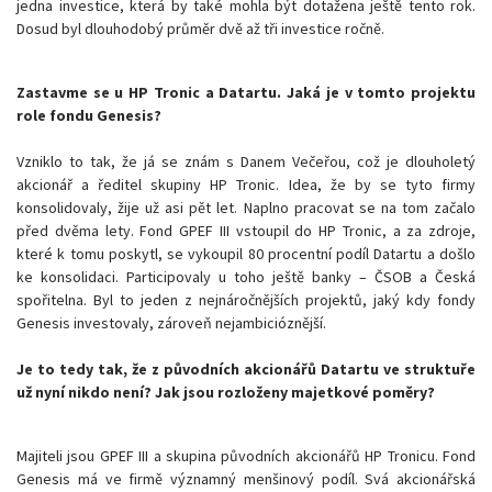
jedna investice, která by také mohla být dotažena ještě tento rok.
Dosud byl dlouhodobý průměr dvě až tři investice ročně.
Zastavme se u HP Tronic a Datartu. Jaká je v tomto projektu
role fondu Genesis?
Vzniklo to tak, že já se znám s Danem Večeřou, což je dlouholetý
akcionář a ředitel skupiny HP Tronic. Idea, že by se tyto firmy
konsolidovaly, žije už asi pět let. Naplno pracovat se na tom začalo
před dvěma lety. Fond GPEF III vstoupil do HP Tronic, a za zdroje,
které k tomu poskytl, se vykoupil 80 procentní podíl Datartu a došlo
ke konsolidaci. Participovaly u toho ještě banky – ČSOB a Česká
spořitelna. Byl to jeden z nejnáročnějších projektů, jaký kdy fondy
Genesis investovaly, zároveň nejambicióznější.
Je to tedy tak, že z původních akcionářů Datartu ve struktuře
už nyní nikdo není? Jak jsou rozloženy majetkové poměry?
Majiteli jsou GPEF III a skupina původních akcionářů HP Tronicu. Fond
Genesis má ve firmě významný menšinový podíl. Svá akcionářská