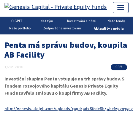
O GPEF
Náš tým
Investování s námi
Naše fondy
Genesis Capital
▶
Private Equity
▶
Aktuality a média
Aktuality a média
Naše portfolio
Zodpovědné investování
Penta má správu budov, koupila
AB Facility
17.12.2010
GPEF
Investiční skupina Penta vstupuje na trh správy budov. S
fondem rozvojového kapitálu Genesis Private Equity
Fund uzavřela smlouvu o koupi firmy AB Facility.
http://genesis.utdigit.com/uploads/c99d19d28fede8b44bef29703507f