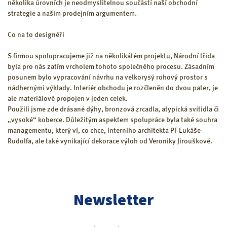
několika úrovních je neodmyslitelnou součástí naší obchodní
strategie a naším prodejním argumentem.
Co na to designéři
S firmou spolupracujeme již na několikátém projektu, Národní třída
byla pro nás zatím vrcholem tohoto společného procesu. Zásadním
posunem bylo vypracování návrhu na velkorysý rohový prostor s
nádhernými výklady. Interiér obchodu je rozčleněn do dvou pater, je
ale materiálově propojen v jeden celek.
Použili jsme zde drásané dýhy, bronzová zrcadla, atypická svítidla či
„vysoké“ koberce. Důležitým aspektem spolupráce byla také souhra
managementu, který ví, co chce, interního architekta PF Lukáše
Rudolfa, ale také vynikající dekorace výloh od Veroniky Jirouškové.
Newsletter