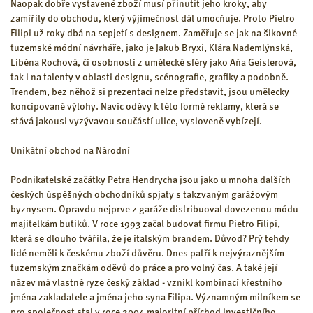
Naopak dobře vystavené zboží musí přinutit jeho kroky, aby
zamířily do obchodu, který výjimečnost dál umocňuje. Proto Pietro
Filipi už roky dbá na sepjetí s designem. Zaměřuje se jak na šikovné
tuzemské módní návrháře, jako je Jakub Bryxi, Klára Nademlýnská,
Liběna Rochová, či osobnosti z umělecké sféry jako Aňa Geislerová,
tak i na talenty v oblasti designu, scénografie, grafiky a podobně.
Trendem, bez něhož si prezentaci nelze představit, jsou umělecky
koncipované výlohy. Navíc oděvy k této formě reklamy, která se
stává jakousi vyzývavou součástí ulice, vysloveně vybízejí.
Unikátní obchod na Národní
Podnikatelské začátky Petra Hendrycha jsou jako u mnoha dalších
českých úspěšných obchodníků spjaty s takzvaným garážovým
byznysem. Opravdu nejprve z garáže distribuoval dovezenou módu
majitelkám butiků. V roce 1993 začal budovat firmu Pietro Filipi,
která se dlouho tvářila, že je italským brandem. Důvod? Prý tehdy
lidé neměli k českému zboží důvěru. Dnes patří k nejvýraznějším
tuzemským značkám oděvů do práce a pro volný čas. A také její
název má vlastně ryze český základ - vznikl kombinací křestního
jména zakladatele a jména jeho syna Filipa. Významným milníkem se
pro společnost stal v roce 2004 majoritní příchod investičního