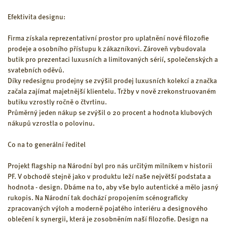
Efektivita designu:
Firma získala reprezentativní prostor pro uplatnění nové filozofie
prodeje a osobního přístupu k zákazníkovi. Zároveň vybudovala
butik pro prezentaci luxusních a limitovaných sérií, společenských a
svatebních oděvů.
Díky redesignu prodejny se zvýšil prodej luxusních kolekcí a značka
začala zajímat majetnější klientelu. Tržby v nově zrekonstruovaném
butiku vzrostly ročně o čtvrtinu.
Průměrný jeden nákup se zvýšil o 20 procent a hodnota klubových
nákupů vzrostla o polovinu.
Co na to generální ředitel
Projekt flagship na Národní byl pro nás určitým milníkem v historii
PF. V obchodě stejně jako v produktu leží naše největší podstata a
hodnota - design. Dbáme na to, aby vše bylo autentické a mělo jasný
rukopis. Na Národní tak dochází propojením scénograficky
zpracovaných výloh a moderně pojatého interiéru a designového
oblečení k synergii, která je zosobněním naší filozofie. Design na