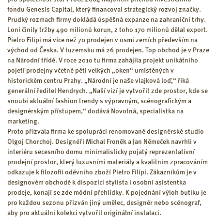
fondu Genesis Capital, který financoval strategický rozvoj značky.
Prudký rozmach firmy dokládá úspěšná expanze na zahraniční trhy.
Loni činily tržby 490 milionů korun, z toho 170 milionů dělal export.
Pietro Filipi má více než 70 prodejen v osmi zemích především na
východ od Česka. V tuzemsku má 26 prodejen. Top obchod je v Praze
na Národní třídě. V roce 2010 tu firma zahájila projekt unikátního
pojetí prodejny včetně pěti velkých „oken“ umístěných v
historickém centru Prahy. „Národní je naše vlajková loď,“ říká
generální ředitel Hendrych. „Naší vizí je vytvořit zde prostor, kde se
snoubí aktuální fashion trendy s výpravným, scénografickým a
designérským přístupem,“ dodává Novotná, specialistka na
marketing.
Proto přizvala firma ke spolupráci renomované designérské studio
Olgoj Chorchoj. Designéři Michal Froněk a Jan Němeček navrhli v
interiéru secesního domu minimalisticky pojatý reprezentativní
prodejní prostor, který luxusními materiály a kvalitním zpracováním
odkazuje k filozofii oděvního zboží Pietro Filipi. Zákazníkům je v
designovém obchodě k dispozici stylista i osobní asistentka
prodeje, konají se zde módní přehlídky. K pojednání výloh butiku je
pro každou sezonu přizván jiný umělec, designér nebo scénograf,
aby pro aktuální kolekci vytvořil originální instalaci.