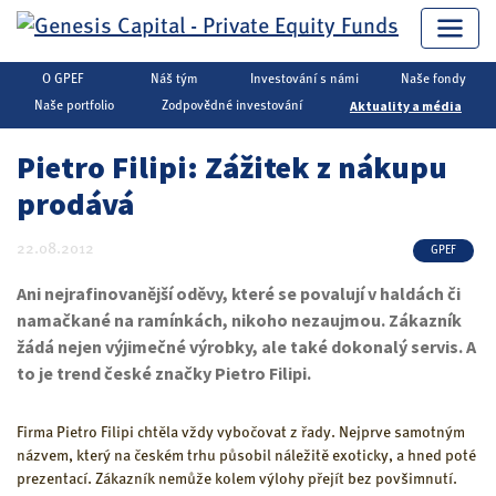
O GPEF
Náš tým
Investování s námi
Naše fondy
Genesis Capital
▶
Private Equity
▶
Aktuality a média
Aktuality a média
Naše portfolio
Zodpovědné investování
Pietro Filipi: Zážitek z nákupu
prodává
22.08.2012
GPEF
Ani nejrafinovanější oděvy, které se povalují v haldách či
namačkané na ramínkách, nikoho nezaujmou. Zákazník
žádá nejen výjimečné výrobky, ale také dokonalý servis. A
to je trend české značky Pietro Filipi.
Firma Pietro Filipi chtěla vždy vybočovat z řady. Nejprve samotným
názvem, který na českém trhu působil náležitě exoticky, a hned poté
prezentací. Zákazník nemůže kolem výlohy přejít bez povšimnutí.