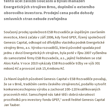
tento účel založili současní a bývalí manažeři
Energetických strojíren Brno, doplnění o externího
oborového investora. Prodejní cena podle dohody
smluvních stran nebude zveřejněna
Současný prodej společnosti ESB Rozvaděče je úspěšným završením
investice, která začala v září 2006, kdy fond GPEF, řízený společností
Genesis Capital, odkoupil od dřívějšího vlastníka podnik Energetické
strojírny Brno, a.s. Výroba rozvaděčů, která původně spadala pod
jednu z divizí Energetických strojíren, byla poté v říjnu 2007 vyčleněna
do samostatné firmy ESB Rozvadeče, a.s., jejímž ředitelem se stal
Alois Kaňa. V roce 2010 vykázaly ESB Rozvaděče tržby ve výši 301
milionů Kč a provozní zisk 15,4 milionu Kč.
Za hlavní úspěch působení Genesis Capital v ESB Rozvaděče považuji,
že se v Brně, tradičním centru českého strojírenství, podařilo vytvořit
konkurenceschopnou výrobu a zachovat 100–120 kvalifikovaných
pracovních míst. Samozřejmě nás také těší i dobrá návratnost
prostředků pro investory fondu GPEF,“ uvedl ředitel Genesis Capital
Jan Tauber.