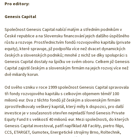
Pro editory:
Genesis Capital
Společnost Genesis Capital nabízí malým a středním podnikům v
České republice a na Slovensku financování jejich dalšího úspěšného
růstu a rozvoje. Prostřednictvím fondů rozvojového kapitálu (private
equity), které spravuje, již podpořila více než dvacet dynamických
českých a slovenských podniků; mnohé z nichž se díky spolupráci s
Genesis Cupital dostaly na špičku ve svém oboru. Celkem již Genesis
Capital zajistil českým a slovenským firmám na jejich rozvoj více než
dvě miliardy korun.
Od svého vzniku v roce 1999 společnost Genesis Capital spravovala
tři fondy rozvojového kapitálu s celkovým objemem téměř 100
milionů eur. Dva z těchto fondů již českým a slovenským firmám
zprostředkovaly veškerý kapitál, který měly k dispozici, pro další
investice je v současnosti otevřen nejmladší fond Genesis Private
Equity Fund II s velikostí 40 milionů eur. Mezi společnosti, do kterých
Genesis Capital investoval, patří například AB Facility, pietro filipi,
CCS, ETARGET, Gumotex, Energetické strojírny Brno, Roltechnik,