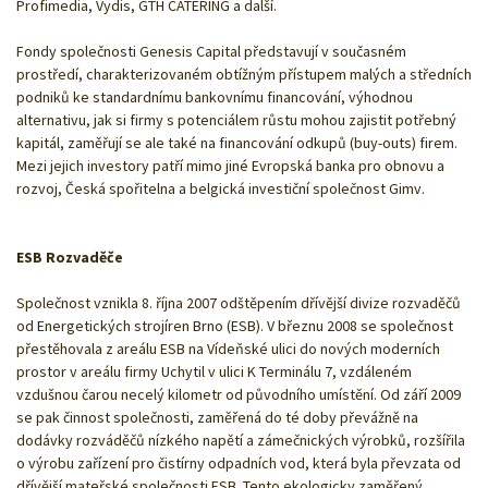
Profimedia, Vydis, GTH CATERING a další.
Fondy společnosti Genesis Capital představují v současném
prostředí, charakterizovaném obtížným přístupem malých a středních
podniků ke standardnímu bankovnímu financování, výhodnou
alternativu, jak si firmy s potenciálem růstu mohou zajistit potřebný
kapitál, zaměřují se ale také na financování odkupů (buy-outs) firem.
Mezi jejich investory patří mimo jiné Evropská banka pro obnovu a
rozvoj, Česká spořitelna a belgická investiční společnost Gimv.
ESB Rozvaděče
Společnost vznikla 8. října 2007 odštěpením dřívější divize rozvaděčů
od Energetických strojíren Brno (ESB). V březnu 2008 se společnost
přestěhovala z areálu ESB na Vídeňské ulici do nových moderních
prostor v areálu firmy Uchytil v ulici K Terminálu 7, vzdáleném
vzdušnou čarou necelý kilometr od původního umístění. Od září 2009
se pak činnost společnosti, zaměřená do té doby převážně na
dodávky rozváděčů nízkého napětí a zámečnických výrobků, rozšířila
o výrobu zařízení pro čistírny odpadních vod, která byla převzata od
dřívější mateřské společnosti ESB. Tento ekologicky zaměřený