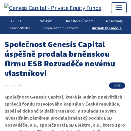
O GPEF
Náš tým
Investování s námi
Naše fondy
Genesis Capital
▶
Private Equity
▶
Aktuality a média
Naše portfolio
Zodpovědné investování
Aktuality a média
Společnost Genesis Capital
úspěšně prodala brněnskou
firmu ESB Rozvaděče novému
vlastníkovi
27.07.2011
GPEF
Společnost Genesis Capital, která je jedním z největších
správců fondů rozvojového kapitálu v České republice,
úspěšně dokončila další transakci. V souladu se svým
investičním záměrem prodala brněnský podnik ESB
Rozvaděče, a.s., společnosti ESB Elektro, a.s., kterou pro