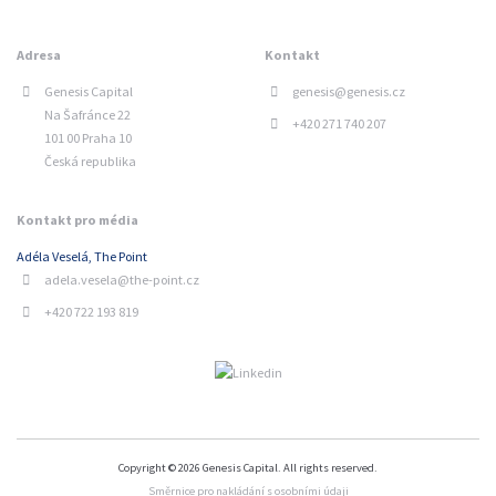
Adresa
Kontakt
Genesis Capital
genesis@genesis.cz
Na Šafránce 22
+420 271 740 207
101 00 Praha 10
Česká republika
Kontakt pro média
Adéla Veselá, The Point
adela.vesela@the-point.cz
+420 722 193 819
Copyright © 2026 Genesis Capital. All rights reserved.
Směrnice pro nakládání s osobními údaji