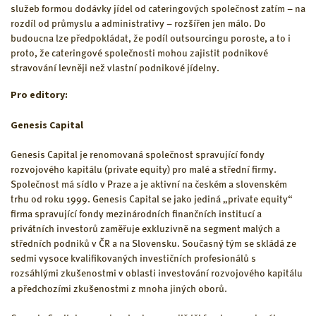
služeb formou dodávky jídel od cateringových společnost zatím – na
rozdíl od průmyslu a administrativy – rozšířen jen málo. Do
budoucna lze předpokládat, že podíl outsourcingu poroste, a to i
proto, že cateringové společnosti mohou zajistit podnikové
stravování levněji než vlastní podnikové jídelny.
Pro editory:
Genesis Capital
Genesis Capital je renomovaná společnost spravující fondy
rozvojového kapitálu (private equity) pro malé a střední firmy.
Společnost má sídlo v Praze a je aktivní na českém a slovenském
trhu od roku 1999. Genesis Capital se jako jediná „private equity“
firma spravující fondy mezinárodních finančních institucí a
privátních investorů zaměřuje exkluzivně na segment malých a
středních podniků v ČR a na Slovensku. Současný tým se skládá ze
sedmi vysoce kvalifikovaných investičních profesionálů s
rozsáhlými zkušenostmi v oblasti investování rozvojového kapitálu
a předchozími zkušenostmi z mnoha jiných oborů.