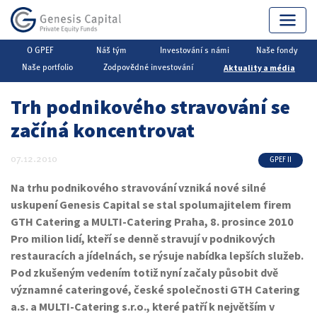
O GPEF
Náš tým
Investování s námi
Naše fondy
Genesis Capital
▶
Private Equity
▶
Aktuality a média
Aktuality a média
Naše portfolio
Zodpovědné investování
Trh podnikového stravování se
začíná koncentrovat
07.12.2010
GPEF II
Na trhu podnikového stravování vzniká nové silné
uskupení Genesis Capital se stal spolumajitelem firem
GTH Catering a MULTI-Catering Praha, 8. prosince 2010
Pro milion lidí, kteří se denně stravují v podnikových
restauracích a jídelnách, se rýsuje nabídka lepších služeb.
Pod zkušeným vedením totiž nyní začaly působit dvě
významné cateringové, české společnosti GTH Catering
a.s. a MULTI-Catering s.r.o., které patří k největším v