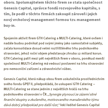
oboru. Spolumajitelem těchto firem se stala společnost
Genesis Capital, správce fondů rozvojového kapitálu, s
tím, že podíl v těchto firmách zakoupil zároveň i jejich
nový vrcholový management formou tzv. management
buy-in.
Spojením aktivit firem GTH Catering a MULTI-Catering, které ovšem i
nadále budou podnikat pod svými jmény jako samostatné subjekty,
začala konsolidace dosud velmi roztříštěného trhu podnikového
stravování, jehož roční objem představuje zhruba 12 miliard korun.
GTH Catering patří mezi pět největších firem v oboru, poněkud menší
společnost MULTI-Catering má vedoucí postavení na trhu stravování
pro nemocniční zařízení a zdravotnictví vůbec.
Genesis Capital, která nákup obou firem uskutečnila prostřednictvím
svého fondu GPEF II, předpokládá, že uskupení GTH Catering –
MULTI-Catering se stane jedním z největších hráčů na trhu
„Synergie plynoucí ze zázemí silné
podnikového stravování v ČR.
finanční skupiny a zkušeného, motivovaného manažerského týmu
dává dobrý předpoklad pro další růst,“
řekl ředitel Genesis Capital