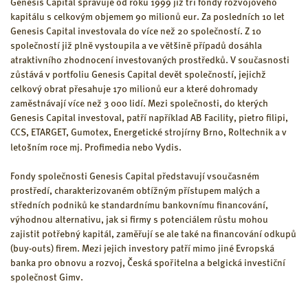
Genesis Capital spravuje od roku 1999 již tři fondy rozvojového
kapitálu s celkovým objemem 90 milionů eur. Za posledních 10 let
Genesis Capital investovala do více než 20 společností. Z 10
společností již plně vystoupila a ve většině případů dosáhla
atraktivního zhodnocení investovaných prostředků. V současnosti
zůstává v portfoliu Genesis Capital devět společností, jejichž
celkový obrat přesahuje 170 milionů eur a které dohromady
zaměstnávají více než 3 000 lidí. Mezi společnosti, do kterých
Genesis Capital investoval, patří například AB Facility, pietro filipi,
CCS, ETARGET, Gumotex, Energetické strojírny Brno, Roltechnik a v
letošním roce mj. Profimedia nebo Vydis.
Fondy společnosti Genesis Capital představují vsoučasném
prostředí, charakterizovaném obtížným přístupem malých a
středních podniků ke standardnímu bankovnímu financování,
výhodnou alternativu, jak si firmy s potenciálem růstu mohou
zajistit potřebný kapitál, zaměřují se ale také na financování odkupů
(buy-outs) firem. Mezi jejich investory patří mimo jiné Evropská
banka pro obnovu a rozvoj, Česká spořitelna a belgická investiční
společnost Gimv.