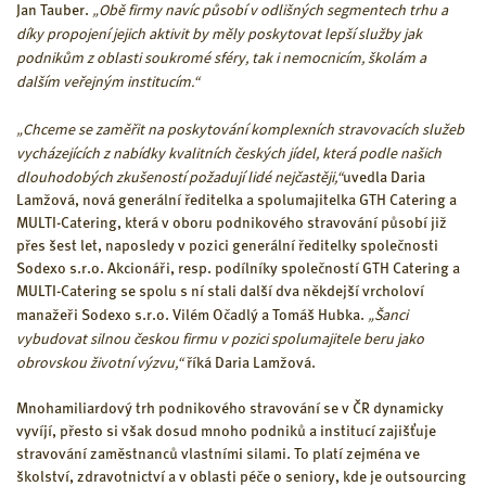
„Obě firmy navíc působí v odlišných segmentech trhu a
Jan Tauber.
díky propojení jejich aktivit by měly poskytovat lepší služby jak
podnikům z oblasti soukromé sféry, tak i nemocnicím, školám a
dalším veřejným institucím.“
„Chceme se zaměřit na poskytování komplexních stravovacích služeb
vycházejících z nabídky kvalitních českých jídel, která podle našich
dlouhodobých zkušeností požadují lidé nejčastěji,“
uvedla Daria
Lamžová, nová generální ředitelka a spolumajitelka GTH Catering a
MULTI-Catering, která v oboru podnikového stravování působí již
přes šest let, naposledy v pozici generální ředitelky společnosti
Sodexo s.r.o. Akcionáři, resp. podílníky společností GTH Catering a
MULTI-Catering se spolu s ní stali další dva někdejší vrcholoví
„Šanci
manažeři Sodexo s.r.o. Vilém Očadlý a Tomáš Hubka.
vybudovat silnou českou firmu v pozici spolumajitele beru jako
obrovskou životní výzvu,“
říká Daria Lamžová.
Mnohamiliardový trh podnikového stravování se v ČR dynamicky
vyvíjí, přesto si však dosud mnoho podniků a institucí zajišťuje
stravování zaměstnanců vlastními silami. To platí zejména ve
školství, zdravotnictví a v oblasti péče o seniory, kde je outsourcing