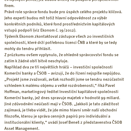
firem.
Právě role správce fondu bude pro úspěch celého projektu klíčová.
Jeho experti budou mít totiž hlavní odpovědnost za výběr
konkrétních podniků, které fond prostřednictvím kapitálových
vstupů podpoří (viz Ekonom č. 19/2012).
Týdeník Ekonom zkontaktoval zástupce všech 20 investičních
společností, které drží potřebnou licenci ČNB a které by se tedy
mohly do tendru přihlásit.
Z průzkumu ovšem vyplynulo, že ohledně správcovství fondu se
zatím k žádné obří bitvě neschyluje.
Například dva ze tří největších hráčů – investiční společnosti
Komerční banky a ČSOB – avizují, že do řízení nejspíše nepůjdou.
„Projekt jsme zvažovali, avšak rozhodli jsme se tendru nezúčastnit
vzhledem k malému objemu a velké rozdrobenosti,“ říká Pavel
Hoffman, marketingový ředitel Investiční kapitálové společnosti
Komerční banky, jež dnes spravuje majetek v hodnotě 99 miliard.
Jiné zdůvodnění neúčasti mají v ČSOB. „Jakkoli je tato záležitost
zajímavá, je třeba vidět, že jde mimo hlavní směr naší obchodní
filozofie, kterou je správa cenných papírů pro individuální a
institucionální klienty,“ uvádí Josef Beneš z představenstva ČSOB
Asset Management.