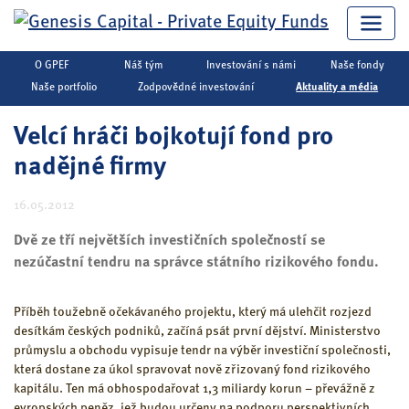
O GPEF
Náš tým
Investování s námi
Naše fondy
Genesis Capital
▶
Private Equity
▶
Aktuality a média
Naše portfolio
Zodpovědné investování
Aktuality a média
Velcí hráči bojkotují fond pro
nadějné firmy
16.05.2012
Dvě ze tří největších investičních společností se
nezúčastní tendru na správce státního rizikového fondu.
Příběh toužebně očekávaného projektu, který má ulehčit rozjezd
desítkám českých podniků, začíná psát první dějství. Ministerstvo
průmyslu a obchodu vypisuje tendr na výběr investiční společnosti,
která dostane za úkol spravovat nově zřizovaný fond rizikového
kapitálu. Ten má obhospodařovat 1,3 miliardy korun – převážně z
evropských peněz, jež budou určeny na podporu perspektivních