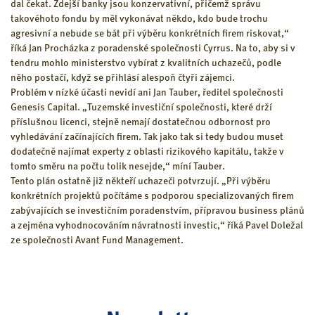
dal čekat. Zdejší banky jsou konzervativní, přičemž správu
takovéhoto fondu by měl vykonávat někdo, kdo bude trochu
agresivní a nebude se bát při výběru konkrétních firem riskovat,“
říká Jan Procházka z poradenské společnosti Cyrrus. Na to, aby si v
tendru mohlo ministerstvo vybírat z kvalitních uchazečů, podle
něho postačí, když se přihlásí alespoň čtyři zájemci.
Problém v nízké účasti nevidí ani Jan Tauber, ředitel společnosti
Genesis Capital. „Tuzemské investiční společnosti, které drží
příslušnou licenci, stejně nemají dostatečnou odbornost pro
vyhledávání začínajících firem. Tak jako tak si tedy budou muset
dodatečně najímat experty z oblasti rizikového kapitálu, takže v
tomto směru na počtu tolik nesejde,“ míní Tauber.
Tento plán ostatně již někteří uchazeči potvrzují. „Při výběru
konkrétních projektů počítáme s podporou specializovaných firem
zabývajících se investičním poradenstvím, přípravou business plánů
a zejména vyhodnocováním návratnosti investic,“ říká Pavel Doležal
ze společnosti Avant Fund Management.