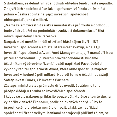
S dodatkem, že definitivní rozhodnutí ohledně tendru ještě nepadlo.
Z největších společností se tak o správcovství fondu zatím hlásí
jediná – Česká spořitelna, jejíž investiční společnost
obhospodařuje 146 miliard.
„Máme zájem zúčastnit se akce ministerstva průmyslu a obchodu,
bude však záležet na podmínkách zadávací dokumentace,“ říká
mluvčí spořitelny Klára Pačesová.
Naopak mezi menšími hráči otevřeně hlásí zájem čtyři – J&T
Investiční společnost a Amista, které účast zvažují, a dále QI
investiční společnost a Avant Fund Management, jejíž manažeři jsou
již téměř rozhodnuti. „S velkou pravděpodobností budeme
účastníkem výběrového řízení,“ uvádí například Pavel Doležal,
výkonný ředitel společnosti Avant, která obhospodařuje majetek
investorů v hodnotě pěti miliard. Naproti tomu o účasti neuvažují
Safety Invest Funds, ČP Invest a Partners.
Zástupci ministerstva průmyslu dříve uvedli, že zájem o tendr
předpokládají u zhruba 10 investičních společností.
I kdyby se ale nakonec přihlásilo pouze pět, které se v tomto duchu
vyjádřily v anketě Ekonomu, podle oslovených analytiků by to
úspěch celého projektu nemělo ohrozit. „Fakt, že například
společnosti řízené velkými bankami neprojevují přílišný zájem, se